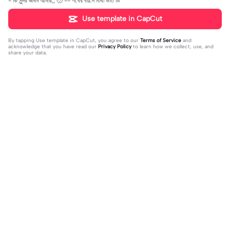
- কি সুন্দর জীবন আমার,, 🥹 -- শখের বয়সে মাথা ভর্তি ডি
Use template in CapCut
By tapping
Use template in CapCut
, you agree to our
Terms of Service
and
acknowledge that you have read our
Privacy Policy
to learn how we collect, use, and
share your data.
Trending
66.56K
135
Main jisse bhi pyar | Main jisse bhi p
হ্যাঁ সব গুলাই আমার | হ্যাঁ সব গুলাই আমার|#sed
yar |#fyp#fypツ⁠ #foryou#foryoupa
2023-10-07
#voice #mrtarekahmed#viral#ne
2023-10-11
ge🔥#viral
wtemplate😍