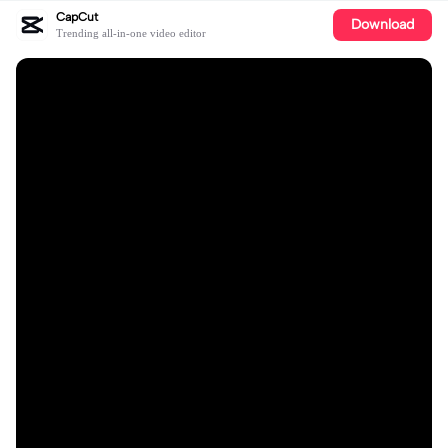
CapCut
Download
Trending all-in-one video editor