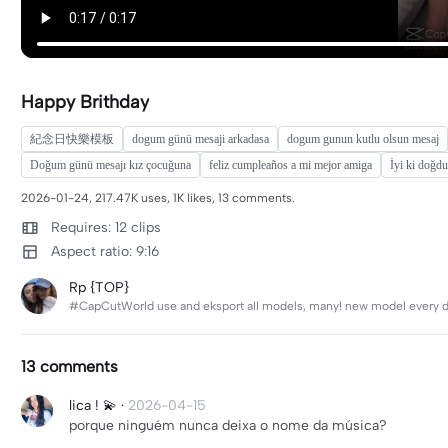
Happy Brithday
紀念日快樂模板
dogum günü mesaji arkadasa
dogum gunun kutlu olsun mesaj
Doğum günü mesajı kız çocuğuna
feliz cumpleaños a mi mejor amiga
İyi ki doğd
2026-01-24, 217.47K uses, 1K likes, 13 comments.
Requires: 12 clips
Aspect ratio: 9:16
Rp {TOP}
#CapCutWorld use and eksport all models, many! new model every d
13 comments
lica ! 💫
·
2026-04-15
porque ninguém nunca deixa o nome da música?