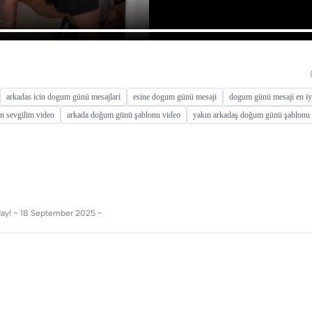
arkadas icin dogum günü mesajlari
esine dogum günü mesaji
dogum günü mesaji en iy
un sevgilim video
arkada doğum günü şablonu video
yakın arkadaş doğum günü şablonu
ay! ~ 18 September 2025 ~