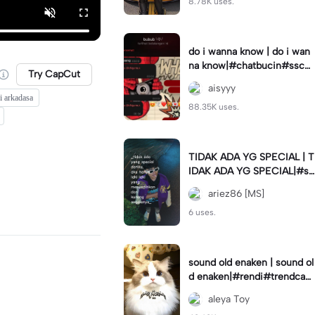
8.78K uses.
do i wanna know | do i wan
na know|#chatbucin#sscha
Try CapCut
t
aisyyy
i arkadasa
88.35K uses.
TIDAK ADA YG SPECIAL | T
IDAK ADA YG SPECIAL|#st
atusharian#storywa#lakilaki
ariez86 [MS]
#special#quotes#fyp
6 uses.
sound old enaken | sound ol
d enaken|#rendi#trendcap
cut🔥
aleya Toy