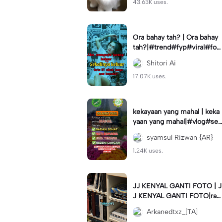
43.63K uses.
Ora bahay tah? | Ora bahay
tah?|#trend#fyp#viral#for
you#status
Shitori Ai
17.07K uses.
kekayaan yang mahal | keka
yaan yang mahal|#vlog#se
muabisa#capcuthq#kata#
syamsul Rizwan {AR}
motivasi#
1.24K uses.
JJ KENYAL GANTI FOTO | J
J KENYAL GANTI FOTO|ra
mein napa #arkanedtxz #c
Arkanedtxz_[TA]
apcuthq #trend