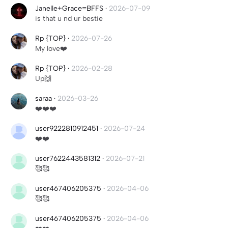
Janelle+Grace=BFFS
·
2026-07-09
is that u nd ur bestie
Rp {TOP}
·
2026-07-26
My love❤️
Rp {TOP}
·
2026-02-28
Up🙌
saraa
·
2026-03-26
❤️❤️❤️
user9222810912451
·
2026-07-24
❤️❤️
user7622443581312
·
2026-07-21
🥰🥰
user467406205375
·
2026-04-06
🥰🥰
user467406205375
·
2026-04-06