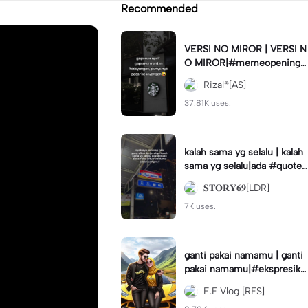
Recommended
VERSI NO MIROR | VERSI N
O MIROR|#memeopening#
jjtipis#trendtiktok#fyp
Rizal®[AS]
37.81K uses.
kalah sama yg selalu | kalah
sama yg selalu|ada #quotes
tory#fyp #foryou
𝐒𝐓𝐎𝐑𝐘𝟔𝟗[LDR]
7K uses.
ganti pakai namamu | ganti
pakai namamu|#ekspresika
n2023#teamrfs#disney#a
E.F Vlog [RFS]
nimation#trend