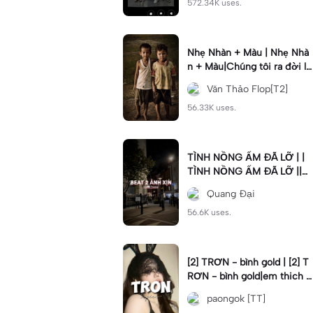
572.34K uses.
Nhẹ Nhàn + Màu | Nhẹ Nhà
n + Màu|Chúng tôi ra đời lă
n lộn phải nói nghĩa khí#nh
Văn Thảo Flop[T2]
enhan
56.33K uses.
TÌNH NỒNG ẤM ĐÃ LỠ | |
TÌNH NỒNG ẤM ĐÃ LỠ ||C
mt “999” rủi ro qua đi #xhu
Quang Đại
ong📌 #trinhdai #vonglap
56.6K uses.
[2] TRƠN - bình gold | [2] T
RƠN - bình gold|em thich c
hoi do#dttt#tron#binhgold
paongok [TT]
#2anhnhennhang#fyp