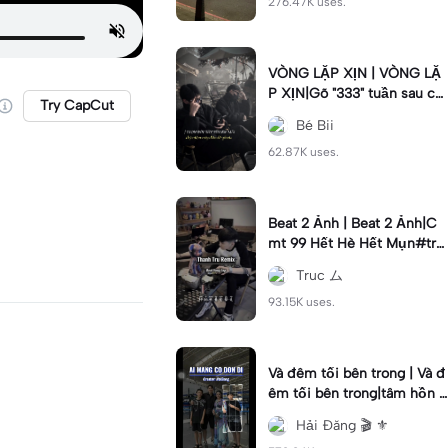
276.47K uses.
VÒNG LẶP XỊN | VÒNG LẶ
P XỊN|Gõ "333" tuần sau ca
Try CapCut
o lên 2cm #2anh#vonglap
Bé Bii
62.87K uses.
Beat 2 Ảnh | Beat 2 Ảnh|C
mt 99 Hết Hè Hết Mụn#tru
c
Truc ム
93.15K uses.
Và đêm tối bên trong | Và đ
êm tối bên trong|tâm hồn t
ừng dòng suy nghĩ ta xa nha
Hải Đăng 🎬 ⚜
u vì #haidang #xh