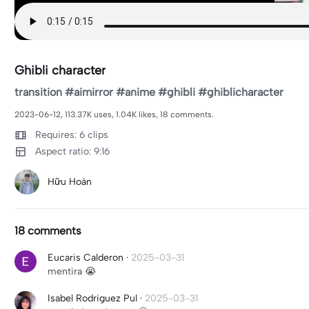
Ghibli character
transition #aimirror #anime #ghibli #ghiblicharacter
2023-06-12, 113.37K uses, 1.04K likes, 18 comments.
Requires: 6 clips
Aspect ratio: 9:16
Hữu Hoàn
18 comments
Eucaris Calderon
·
2025-03-31
mentira 😭
Isabel Rodriguez Pul
·
2025-03-31