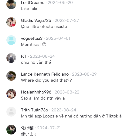
LostDreams
·
2024-05-20
fake fake
Gladis Vega735
·
2023-07-27
Que filtro efecto usaste
voguettaa3
·
2025-04-01
Memtiras! 🥺
P.T
·
2023-08-24
chịu nó vẫn thế
Lance Kenneth Feliciano
·
2023-08-29
Where did you edit that??
Hoaianhhh6996
·
2023-08-22
Sao a làm đc ntn vậy a
Trần Tuấn736
·
2023-08-24
Mn tải app Loopsie về nhé có hướng dẫn ở Tiktok á
化け猫
·
2024-07-21
使います