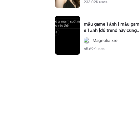
233.02K uses.
mẫu game 1 ảnh | mẫu gam
e 1 ảnh |đú trend này cùng
ny đi mn #xh #dttt #landai
Magnolia xie
sy
65.69K uses.