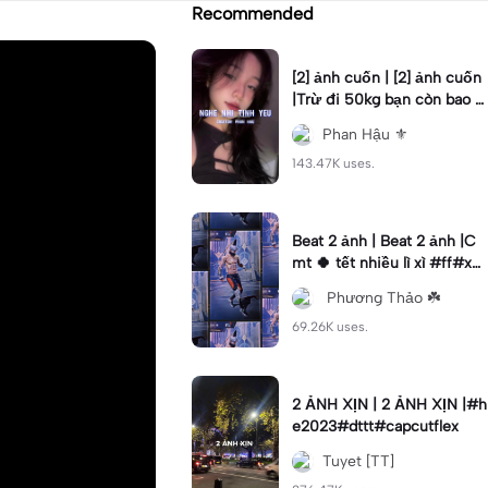
Recommended
[2] ảnh cuốn | [2] ảnh cuốn
|Trừ đi 50kg bạn còn bao n
hiêu? #phanhau #beat #fy
Phan Hậu ⚜️
p #xh
143.47K uses.
Beat 2 ảnh | Beat 2 ảnh |C
mt 🍀 tết nhiều lì xì #ff#xh
#tetmaiman#kimhoa#nvk1
ㅤ Phương Thảo ☘️
8
69.26K uses.
2 ẢNH XỊN | 2 ẢNH XỊN |#h
e2023#dttt#capcutflex
Tuyet [TT]