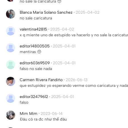
no sale la caricatura 🥺
Blanca Maria Solano Sanchez
·
2025-04-02
no sale caricatura
valentina42815
·
2025-04-02
x q miente uno de estupido va hacerlo y no sale la caricat
editor14800505
·
2025-04-01
mentiras 🥺
editor60369509
·
2025-04-01
falso no sale nada
Carmen Rivera Fandiño
·
2026-06-13
que estupidez yo esperando verme como caricatura y nad
editor32479612
·
2025-04-01
falso
Mim Mim
·
2023-06-14
Đâu có ra đc như thế đâu