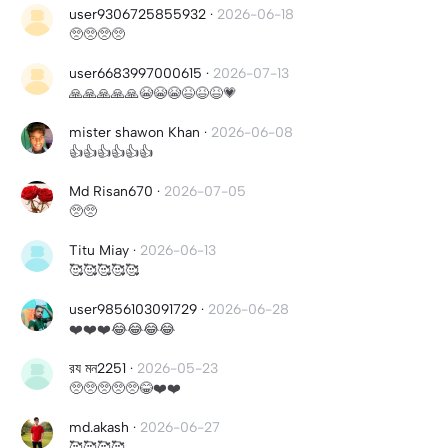
user9306725855932
·
2026-06-18
🥺🥺🥺🥺
user6683997000615
·
2026-07-13
🙏🙏🙏🙏🙏😭😭😭😆😆😆💗
mister shawon Khan
·
2026-06-08
👍👍👍👍👍👍
Md Risan670
·
2026-07-05
🥺🥺
Titu Miay
·
2026-06-13
🥰🥰🥰🥰🥰
user9856103091729
·
2026-06-28
❤️❤️❤️😂😂😂😂
রয মন2251
·
2026-05-23
🥺🥺🥺🥺🥺😂❤️❤️
md.akash
·
2026-06-27
🥰🥰🥰🥰