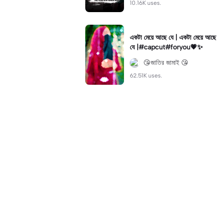
10.16K uses.
একটা মেয়ে আছে যে | একটা মেয়ে আছে
যে |#capcut#foryou💗✨
😘জাতির জামাই 😘
62.51K uses.