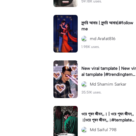
59.18K uses.
সুন্দরি আমার | সুন্দরি আমার|#follow
me
md Arafat816
1.98K uses.
New viral tamplate | New vir
al tamplate |#trendingtempl
ate#viral✨#foryou💗✨#ca
Md Shamim Sarkar
pcut 🔥🔥
35.51K uses.
ওরে পূষন জীবন,,। | ওরে পূষন জীবন,,
।|ওরে পূষন জীবন,,।#template_
capcut
Md Saiful 798