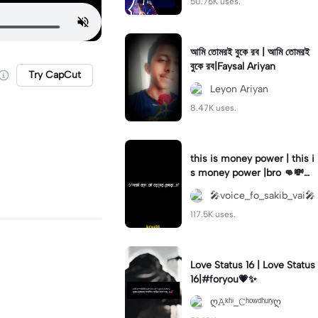
50.76K uses.
আমি তোমরই বুকে রব | আমি তোমরই
বুকে রব|Faysal Ariyan
Try CapCut
Leyon Ariyan
8.47K uses.
this is money power | this i
s money power |bro 👊💸👎
#sakibvai #foryouuuu♡ #f
🎤voice_fo_sakib_vai🎤
уρ #fypツ⁠ #foryou💗✨
117.5K uses.
Love Status 16 | Love Status
16|#foryou💗✨
ღ𝙰ᵏʰⁱ_𝙲ʰᵒʷᵈʰᵘʳʸღ