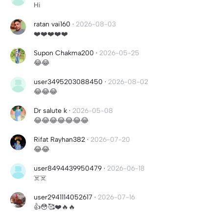
Hi
ratan vai160
·
2026-08-03
❤️❤️❤️❤️❤️
Supon Chakma200
·
2026-05-25
😂😂
user3495203088450
·
2026-08-02
😂😂😂
Dr salute k
·
2026-05-08
😂😂😂😂😂😂😂
Rifat Rayhan382
·
2026-07-20
😂😂
user8494439950479
·
2026-06-18
☠️☠️
user2941114052617
·
2026-07-16
👍😳🥰❤️🔥🔥