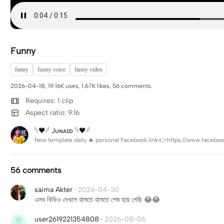
Funny
fanny
funny voice
fanny video
2026-04-18, 19.16K uses, 1.67K likes, 56 comments.
Requires: 1 clip
Aspect ratio: 9:16
𓆩🖤𓆪 Jᴜɴᴀɪᴅ 𓆩🖤𓆪
New template daily 🔥 personal Facebook link 👉https://www.faceb
56 comments
saima Akter
·
2026-04-30
এসব বিডিও দেখলে হাসতে হাসতে শেষ হয়ে গেছি 😂😂
user2619221354808
·
2026-08-06