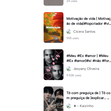
24 uses.
Motivação de vida | Motivaç
ão de vida|#topcriador #vib
esmotiva
Cícera Santos
955 uses.
#Meu #Ex #amor | #Meu
#Ex #amor|#si #não #for
#pedir #muito
Jesyany Oliveira
9.53K uses.
Tô com preguiça de | Tô co
m preguiça de |explicar... #
Cabelorosa
★– Kaizinho