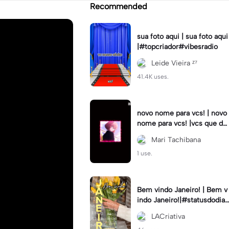
Recommended
sua foto aqui | sua foto aqui
|#topcriador#vibesradio
Leide Vieira ᶻ⁷
41.4K uses.
novo nome para vcs! | novo
nome para vcs! |vcs que de
cidem! :3 #tokyo_revenger
Mari Tachibana
s #hinatatachibana
1 use.
Bem vindo Janeiro! | Bem v
indo Janeiro!|#statusdodia
#bemvindojaneiro #rumoa
LACriativa
otop #bemvindo2024