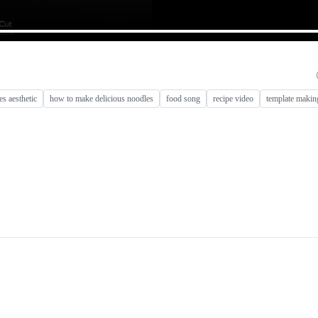
es aesthetic
how to make delicious noodles
food song
recipe video
template makin