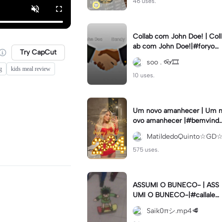
46 uses.
Collab com John Doe! | Coll
ab com John Doe!|#foryou
Try CapCut
#trend #viral #xyzbca #sm
soo . 👓🎞️
tbendy
g
kids meal review
10 uses.
Um novo amanhecer | Um n
ovo amanhecer |#bemvind
2024#fimdeano
MatildedoQuinto☆GD
575 uses.
ASSUMI O BUNECO- | ASS
UMI O BUNECO-|#callaleat
ória#meme#modelo#viral
Saik0πシ︎.mp4🥩
#fypcapcut🔥🔥🔥