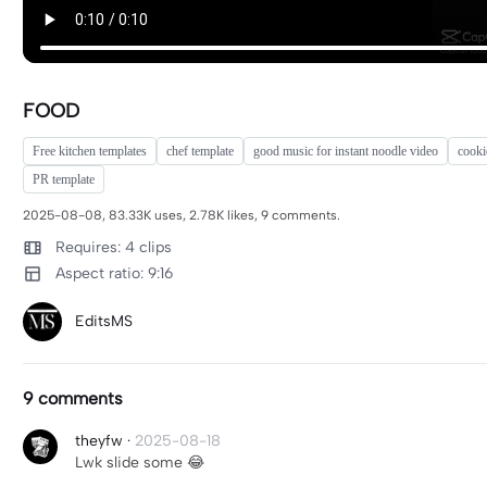
FOOD
Free kitchen templates
chef template
good music for instant noodle video
cooki
PR template
2025-08-08, 83.33K uses, 2.78K likes, 9 comments.
Requires: 4 clips
Aspect ratio: 9:16
EditsMS
9 comments
theyfw
·
2025-08-18
Lwk slide some 😂