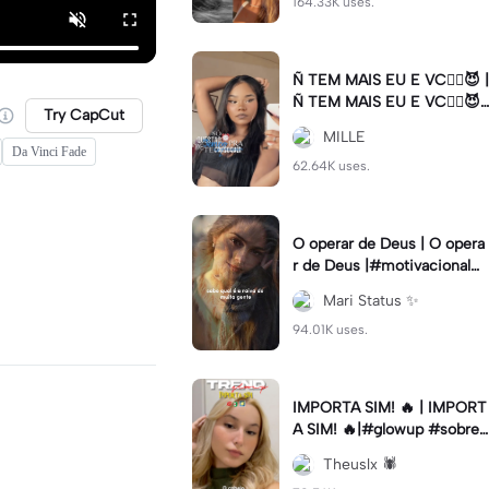
164.33K uses.
Ñ TEM MAIS EU E VC😮‍💨😈 |
Ñ TEM MAIS EU E VC😮‍💨😈|
Try CapCut
#naotemmaiseuevc #letras
MILLE
dinamica #slow
Da Vinci Fade
62.64K uses.
O operar de Deus | O opera
r de Deus |#motivacional#
deus#cristao#fe#viral
Mari Status ✨️
94.01K uses.
IMPORTA SIM! 🔥 | IMPORT
A SIM! 🔥|#glowup #sobre
mim #viralcut #importasi
Theuslx 🕷️
m ✨