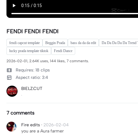
FENDI FENDI FENDI
fendi capcut template
Beggin Prada
bass da da da edit
Da Da Da Da Da Trend 
lucky prada template tiktok
Fendi Dance
2026-02-01, 2.64K uses, 144 likes, 7 comments.
Requires: 18 clips
Aspect ratio: 3:4
BIELZ.CUT
.
7 comments
Fire edits
·
2026-02-04
you are a Aura farmer