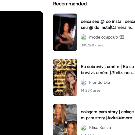
Recommended
deixa seu @ do insta | deixa
seu @ do insta|Câmera lent
a #fyp #viral #trend #fyp
modelocapcutᶻ⁷💌
ツ⁠
395.26K uses.
Eu sobrevivi, amém | Eu so
brevivi, amém |#felizanono
#feliz2023
Flor do Dia
14.28K uses.
colagem para story | colage
m para story |#viral#moren
a#instastory#colagemdefo
Elisa Souza
tos#insta