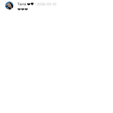
Tainá ❤️🖤
·
2026-02-01
❤️❤️❤️