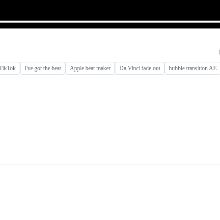
TikTok
I've got the beat
Apple beat maker
Da Vinci fade out
bubble transition AE