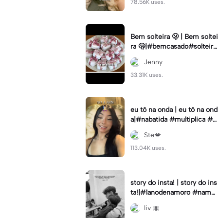
78.56K uses.
Bem solteira 🫢 | Bem soltei
ra 🫢|#bemcasado#solteira
#trendtiktok#i5#viral
Jenny
33.31K uses.
eu tô na onda | eu tô na ond
a|#nabatida #multiplica #e
feitos #efeitoscapcut #vira
Ste💋
lcut
113.04K uses.
story do insta! | story do ins
ta!|#1anodenamoro #namor
o #storynamorados
liv 🎀