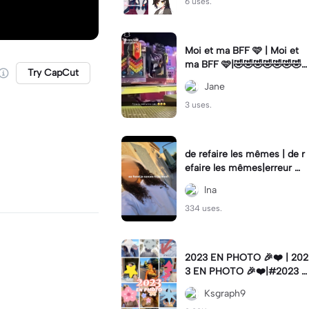
6 uses.
Moi et ma BFF 🩷 | Moi et
ma BFF 🩷|🤣🤣🤣🤣🤣🤣🤣
Try CapCut
🤣
Jane
3 uses.
de refaire les mêmes | de r
efaire les mêmes|erreur 💔
🤟🏽
lna
334 uses.
2023 EN PHOTO 🎉❤️ | 202
3 EN PHOTO 🎉❤️|#2023 #
photo #trend #edit #lifesty
Ksgraph9
le