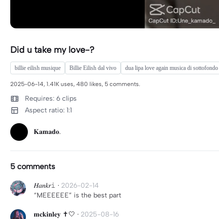
Did u take my love-?
billie eilish musique
Billie Eilish dal vivo
dua lipa love again musica di sottofondo
2025-06-14, 1.41K uses, 480 likes, 5 comments.
Requires: 6 clips
Aspect ratio: 1:1
𝐊𝐚𝐦𝐚𝐝𝐨.
5 comments
𝐻𝑎𝑛𝑘𝑟𝚒
·
2026-02-14
“MEEEEEE” is the best part
𝐦𝐜𝐤𝐢𝐧𝐥𝐞𝐲 ✝️🤍
·
2025-08-16