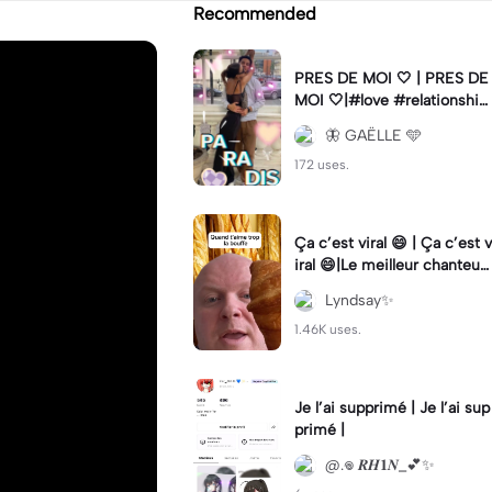
Recommended
PRES DE MOI 🤍 | PRES DE
MOI 🤍|#love #relationship
#fyp #lifestyle #trend
🦋 GAËLLE 🩵
172 uses.
Ça c’est viral 😄 | Ça c’est v
iral 😄|Le meilleur chanteur
#meme #mème #chanteu
Lyndsay✨
r #humour
1.46K uses.
Je l’ai supprimé | Je l’ai sup
primé |
@.𖦹 𝑹𝑯𝟏𝑵_💕✨