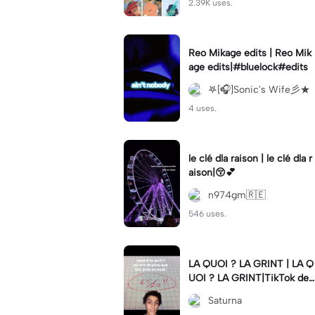
2.39K uses.
Reo Mikage edits | Reo Mik
age edits|#bluelock#edits
𖤐[🎧]Sonic's Wife彡★
4 uses.
le clé dla raison | le clé dla r
aison|😚💕
n974gm🇷🇪
546 uses.
LA QUOI ? LA GRINT | LA Q
UOI ? LA GRINT|TikTok de l
a personne sami9285#lagri
Saturna
nt #meme