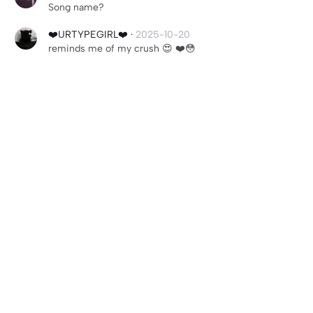
Song name?
❤️URTYPEGIRL❤️
·
2025-10-20
reminds me of my crush 😍 ❤️😳