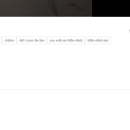
chihiro
did i cross the line
you with me billie eilish
billie eilish mec