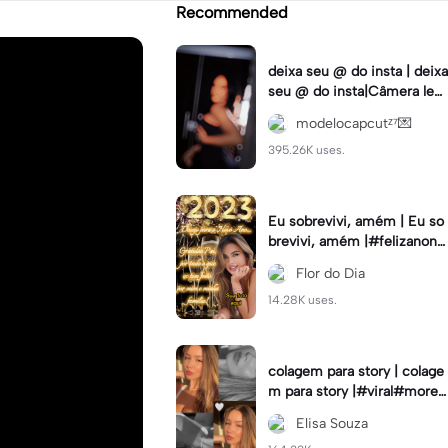
Recommended
deixa seu @ do insta | deixa
seu @ do insta|Câmera lent
a #fyp #viral #trend #fyp
modelocapcutᶻ⁷💌
ツ⁠
395.26K uses.
Eu sobrevivi, amém | Eu so
brevivi, amém |#felizanono
#feliz2023
Flor do Dia
14.28K uses.
colagem para story | colage
m para story |#viral#moren
a#instastory#colagemdefo
Elisa Souza
tos#insta