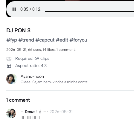
DJ PON 3
#fyp #trend #capcut #edit #foryou
2026-05-31, 66 uses, 14 likes, 1 comment.
Requires: 69 clips
Aspect ratio: 4:3
Ayano-hoon
Oieee! Sejam bem-vindos à minha conta!
1 comment
– 𝐃𝙖𝙤𝙣 ! 🎸 –
·
2026-05-31
☝🏻☝🏻☝🏻☝🏻