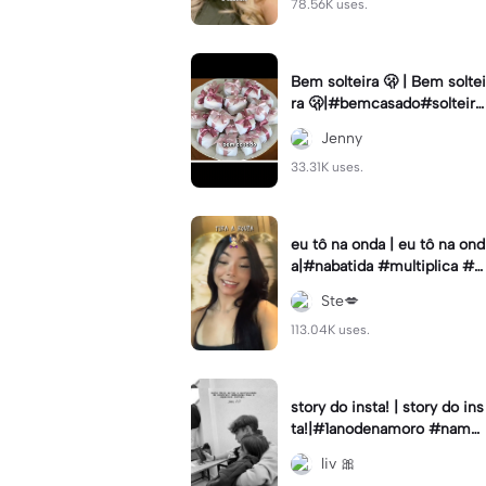
78.56K uses.
Bem solteira 🫢 | Bem soltei
ra 🫢|#bemcasado#solteira
#trendtiktok#i5#viral
Jenny
33.31K uses.
eu tô na onda | eu tô na ond
a|#nabatida #multiplica #e
feitos #efeitoscapcut #vira
Ste💋
lcut
113.04K uses.
story do insta! | story do ins
ta!|#1anodenamoro #namor
o #storynamorados
liv 🎀