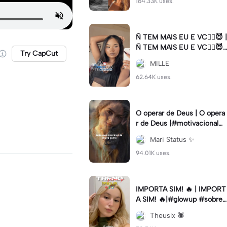
164.33K uses.
Ñ TEM MAIS EU E VC😮‍💨😈 |
Ñ TEM MAIS EU E VC😮‍💨😈|
Try CapCut
#naotemmaiseuevc #letras
MILLE
dinamica #slow
62.64K uses.
O operar de Deus | O opera
r de Deus |#motivacional#
deus#cristao#fe#viral
Mari Status ✨️
94.01K uses.
IMPORTA SIM! 🔥 | IMPORT
A SIM! 🔥|#glowup #sobre
mim #viralcut #importasi
Theuslx 🕷️
m ✨