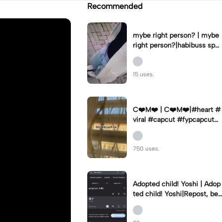
Recommended
mybe right person? | mybe
right person?|habibuss spa
mmt kommis vol#fyp#fy#
capcut
15 uses.
C❤️M❤️ | C❤️M❤️|#heart #
viral #capcut #fypcapcut🔥
🔥🔥 #viralcapcut🔥
750 uses.
Adopted child! Yoshi | Adop
ted child! Yoshi|Repost, bec
ause I did something wrong
#Yoshi #mienie47