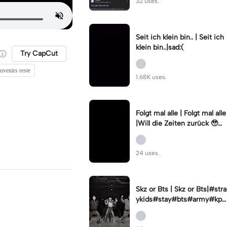
32 uses.
Seit ich klein bin.. | Seit ich
klein bin..|sad:(
Try CapCut
uvenirs reste
1.68K uses.
Folgt mal alle | Folgt mal alle
|Will die Zeiten zurück 🥹🫶
🏻
24 uses.
Skz or Bts | Skz or Bts|#stra
ykids#stay#bts#army#kpo
p