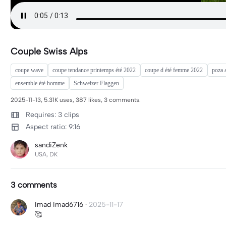
Couple Swiss Alps
coupe wave
coupe tendance printemps été 2022
coupe d été femme 2022
poza 
ensemble été homme
Schweizer Flaggen
2025-11-13, 5.31K uses, 387 likes, 3 comments.
Requires: 3 clips
Aspect ratio: 9:16
sandiZenk
USA, DK
3 comments
Imad Imad6716
·
2025-11-17
🥰