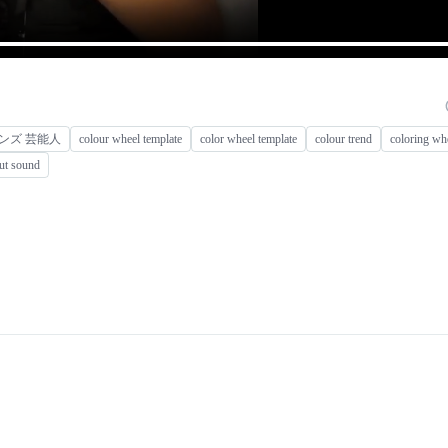
ンズ 芸能人
colour wheel template
color wheel template
colour trend
coloring wh
ut sound