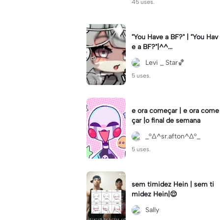
45 uses.
"You Have a BF?" | "You Hav
e a BF?"|^^...
Levi _ Star🏀
5 uses.
e ora começar | e ora come
çar |o final de semana
_°∆^sr.afton^∆°_
5 uses.
sem timidez Hein | sem ti
midez Hein|😌
Sally