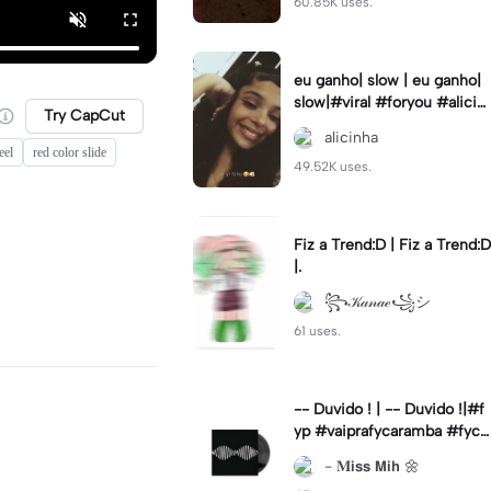
60.85K uses.
eu ganho| slow | eu ganho|
slow|#viral #foryou #alicin
Try CapCut
ha #cameralenta #slow
alicinha
eel
red color slide
49.52K uses.
Fiz a Trend:D | Fiz a Trend:D
|.
꧂𝒦𝒶𝓃𝒶ℯ꧁シ
61 uses.
-- Duvido ! | -- Duvido !|#f
yp #vaiprafycaramba #fyca
pcut #viral
- 𝐌𝗶𝘀𝘀 𝗠𝗶𝗵 🌼