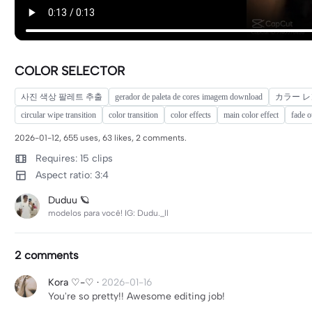
COLOR SELECTOR
사진 색상 팔레트 추출
gerador de paleta de cores imagem download
カラー レ
circular wipe transition
color transition
color effects
main color effect
fade o
2026-01-12, 655 uses, 63 likes, 2 comments.
Requires: 15 clips
Aspect ratio: 3:4
Duduu 🪐
modelos para você! IG: Dudu._ll
2 comments
Kora ♡-♡
·
2026-01-16
You're so pretty!! Awesome editing job!