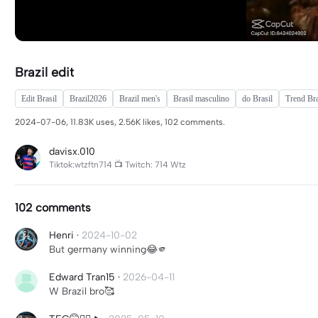
Brazil edit
Edit Brasil
Brazil2026
Brazil men's
Brasil masculino
do Brasil
Trend Bra
2024-07-06, 11.83K uses, 2.56K likes, 102 comments.
davisx.010
Tiktok:wtzftn714 📺 Twitch: 714 Wtz
102 comments
Henri
·
2024-10-02
But germany winning😂🫵
Edward Tran15
·
2026-04-11
W Brazil bro🥰