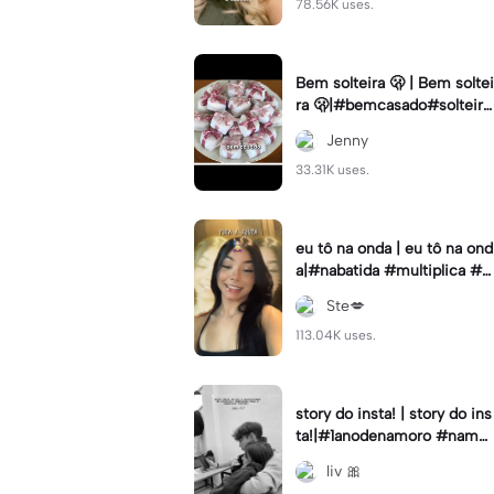
78.56K uses.
Bem solteira 🫢 | Bem soltei
ra 🫢|#bemcasado#solteira
#trendtiktok#i5#viral
Jenny
33.31K uses.
eu tô na onda | eu tô na ond
a|#nabatida #multiplica #e
feitos #efeitoscapcut #vira
Ste💋
lcut
113.04K uses.
story do insta! | story do ins
ta!|#1anodenamoro #namor
o #storynamorados
liv 🎀