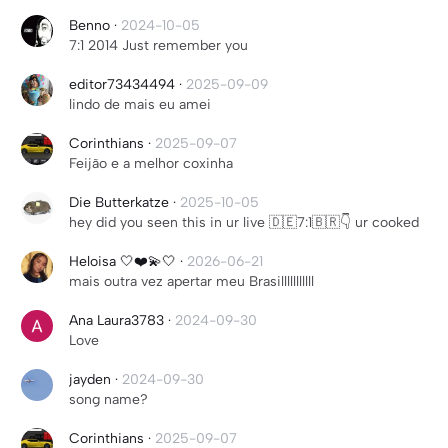
Benno
·
2024-10-05
7:1 2014 Just remember you
editor73434494
·
2025-09-09
lindo de mais eu amei
Corinthians
·
2025-09-07
Feijão e a melhor coxinha
Die Butterkatze
·
2025-10-05
hey did you seen this in ur live 🇩🇪7:1🇧🇷👇 ur cooked
Heloisa 🤍❤️💫🤍
·
2026-06-21
mais outra vez apertar meu Brasilllllllllll
Ana Laura3783
·
2024-09-30
Love
jayden
·
2024-09-30
song name?
Corinthians
·
2025-09-07