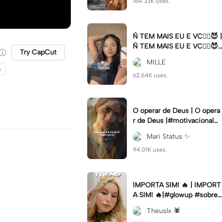
164.33K uses.
Ñ TEM MAIS EU E VC😮‍💨😈 |
Ñ TEM MAIS EU E VC😮‍💨😈|
Try CapCut
#naotemmaiseuevc #letras
MILLE
dinamica #slow
s
62.64K uses.
O operar de Deus | O opera
r de Deus |#motivacional#
deus#cristao#fe#viral
Mari Status ✨️
94.01K uses.
IMPORTA SIM! 🔥 | IMPORT
A SIM! 🔥|#glowup #sobre
mim #viralcut #importasi
Theuslx 🕷️
m ✨