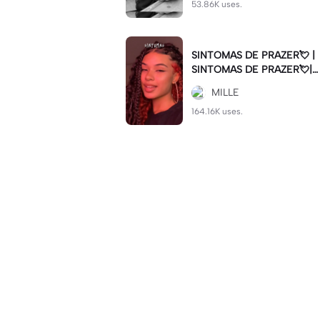
53.86K uses.
SINTOMAS DE PRAZER💘 |
SINTOMAS DE PRAZER💘|#
sintomasdeprazer #viralcut
MILLE
#batida
164.16K uses.