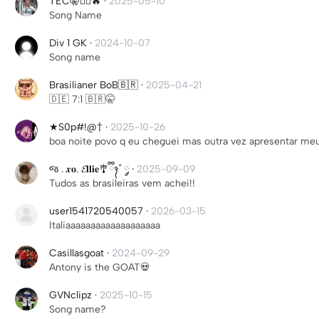
TEC🤫🧏‍♂️🔥
·
2025-05-10
Song Name
Div 1 GK
·
2024-10-07
Song name
Brasilianer BoB🇧🇷
·
2025-04-21
🇩🇪 7:1 🇧🇷🤫
★S0p#!@†
·
2025-10-26
boa noite povo q eu cheguei mas outra vez apresentar meu
જ . 𝒙𝐨. 𝓔𝐥𝐥𝐢𝐞🎐ྀིྀིྀིྀིྀི᭪ ·˚ ༘
·
2025-09-09
Tudos as brasileiras vem achei!!
user1541720540057
·
2026-03-15
Italiaaaaaaaaaaaaaaaaaaa
Casillasgoat
·
2024-09-29
Antony is the GOAT💀
GVNclipz
·
2025-10-15
Song name?