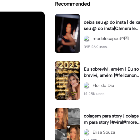
Recommended
deixa seu @ do insta | deixa
seu @ do insta|Câmera lent
a #fyp #viral #trend #fyp
modelocapcutᶻ⁷💌
ツ⁠
395.26K uses.
Eu sobrevivi, amém | Eu so
brevivi, amém |#felizanono
#feliz2023
Flor do Dia
14.28K uses.
colagem para story | colage
m para story |#viral#moren
a#instastory#colagemdefo
Elisa Souza
tos#insta