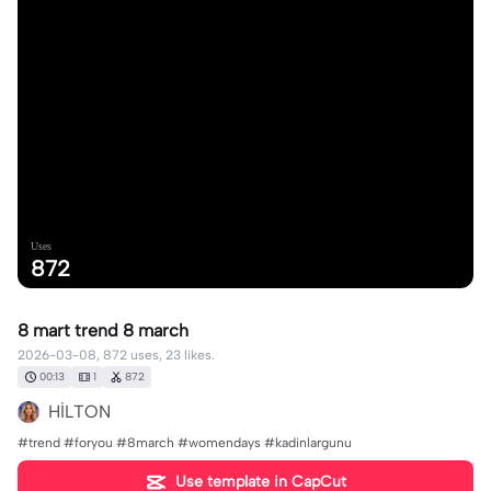
Uses
872
8 mart trend 8 march
2026-03-08, 872 uses, 23 likes.
00:13
1
872
HİLTON
#trend #foryou #8march #womendays #kadinlargunu
Use template in CapCut