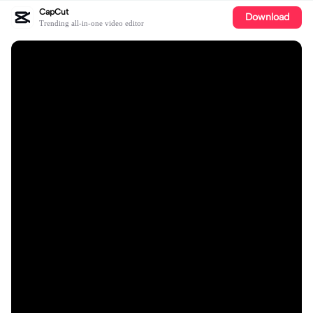
CapCut
Download
Trending all-in-one video editor