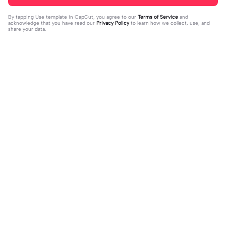
By tapping
Use template in CapCut
, you agree to our
Terms of Service
and
acknowledge that you have read our
Privacy Policy
to learn how we collect, use, and
share your data.
Trending
4.43K
38.67K
Talking Cats Meme | Talking Cats M
Başka bir evrende... | Başka bir evre
eme|1.1 Boy Oranı Olması Lazımdır F
2024-01-17
nde...| #capcut #şarkı #keşfetbeni
2024-01-13
otoğraf Tam Uyması İcin
öneçıkar