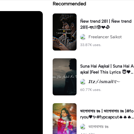
Recommended
Ňew trend 281 | Ňew trend
281|-হুম.!!😰💔🥀
Freelancer Saikot
33.87K uses.
Suna Hai Aajkal | Suna Hai A
ajkal |Feel This Lyrics 😇🖤
#foryou#fyp#itzismail10
𝙄𝙩𝙯〆𝙞𝙨𝙢𝙖𝙞𝙡࿐
60.77K uses.
ভালোবাসার রঙ | ভালোবাসার রঙ |#fo
ryou💗✨#fypcapcut🔥🔥🔥
#fypツ⁠ #fyp#viral#foryou
ভালোবাসার রঙ