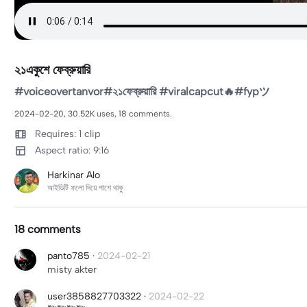
২১একুশে ফেব্রুয়ারি
#voiceovertanvor#২১ফেব্রুয়ারি #viralcapcut🔥#fypツ⁠
2024-02-20, 30.52K uses, 18 comments.
Requires: 1 clip
Aspect ratio: 9:16
Harkinar Alo
আইডিটি ফলো দিয়ে পাশে থাকু
18 comments
panto785
·
2024-02-21
misty akter
user3858827703322
·
2024-02-22