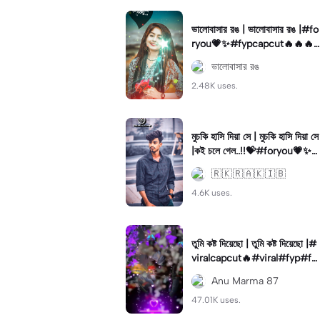
ভালোবাসার রঙ | ভালোবাসার রঙ |#fo
ryou💗✨#fypcapcut🔥🔥🔥
#fypcapcut🔥🔥🔥#fypツ⁠
ভালোবাসার রঙ
2.48K uses.
মুচকি হাসি দিয়া সে | মুচকি হাসি দিয়া সে
|কই চলে গেল..!!💝#foryou💗✨#
viralfyp⚡️#trendviral🔥
🇷 🇰 🇷 🇦 🇰 🇮 🇧
4.6K uses.
তুমি কষ্ট দিয়েছো | তুমি কষ্ট দিয়েছো |#
viralcapcut🔥#viral#fyp#fo
ryou#videotemplate
Anu Marma 87
47.01K uses.