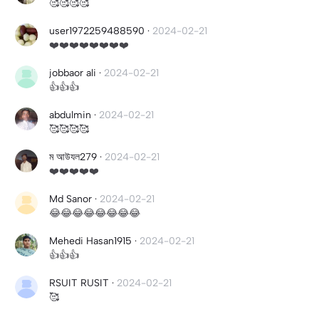
🥰🥰🥰🥰
user1972259488590
·
2024-02-21
❤️❤️❤️❤️❤️❤️❤️❤️
jobbaor ali
·
2024-02-21
👍👍👍
abdulmin
·
2024-02-21
🥰🥰🥰🥰
ম আউযল279
·
2024-02-21
❤️❤️❤️❤️❤️
Md Sanor
·
2024-02-21
😂😂😂😂😂😂😂😂
Mehedi Hasan1915
·
2024-02-21
👍👍👍
RSUIT RUSIT
·
2024-02-21
🥰