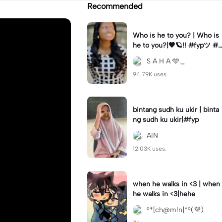
Recommended
Who is he to you? | Who is
he to you?|🖤🪐!! #fypツ⁠ #t
amilsong#bgm#trending🔥
S A H A 🩵._
94.79K uses.
bintang sudh ku ukir | binta
ng sudh ku ukir|#fyp
AIN
12.03K uses.
when he walks in <3 | when
he walks in <3|hehe
°*[ch@m!n]*°(💜)