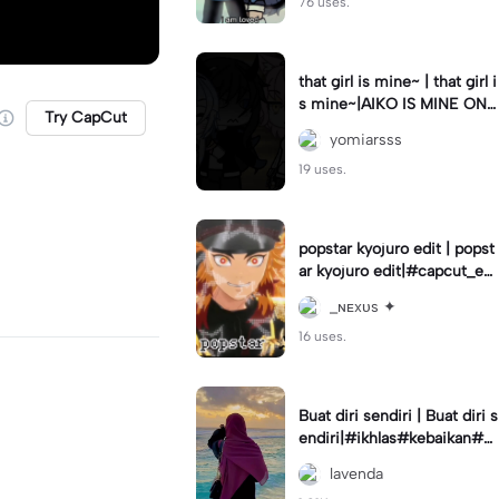
76 uses.
that girl is mine~ | that girl i
s mine~|AIKO IS MINE ONL
Try CapCut
Y👹 #gachedit#gacreator#
yomiarsss
mine<3#og#yey
19 uses.
popstar kyojuro edit | popst
ar kyojuro edit|#capcut_edi
t I will post that I make later
_ɴᴇxᴜs ✦
>:D
16 uses.
Buat diri sendiri | Buat diri s
endiri|#ikhlas#kebaikan#st
oryharian
lavenda