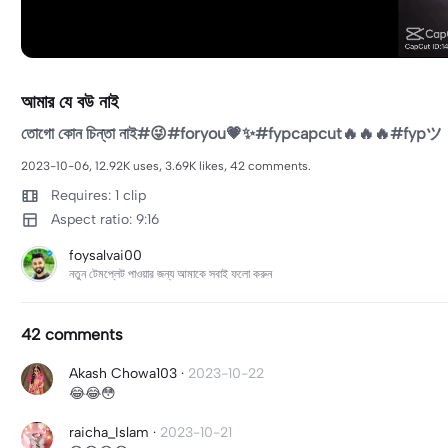
আমার যে বউ নাই
তোগো কোন চিন্তা নাই#😜#foryou💗✨#fypcapcut🔥🔥🔥#fypツ⁠
2023-10-06, 12.92K uses, 3.69K likes, 42 comments.
Requires: 1 clip
Aspect ratio: 9:16
foysalvai00
নতুন টেমপ্লেট পাওয়ার জন্য আমাকে সবাই ফলো করুন
42 comments
Akash Chowa103
·
2023-10-22
😂😂😳
raicha_Islam
·
2023-10-21