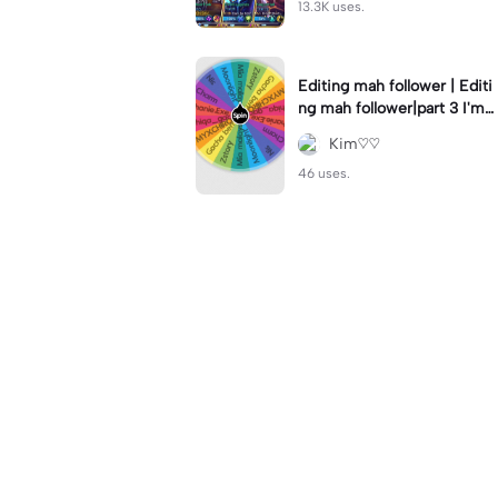
13.3K uses.
Editing mah follower | Editi
ng mah follower|part 3 I'm
making it right now cuz im
Kim♡♡
bored...
46 uses.