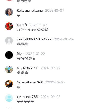
😳😳😳😳
Roksana roksana
·
2023-10-07
❤️
জান পাখি
·
2023-11-09
দুরু কি বলো এসব 😂😂😂
user58306021824927
·
2024-08-26
😂😂😂
Riya
·
2024-01-22
😂😂😂😳🔥
MD RONY YT
·
2024-09-29
😂😂😂
Sajan Ahmed968
·
2023-10-06
👍
ছনয আকতর 785
·
2024-09-23
❤️❤️❤️❤️❤️