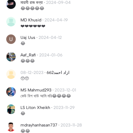
মায়াবী রাজ কন্যা
·
2024-09-04
😂😂😂😂😂
MD Khusid
·
2024-04-19
❤️❤️❤️❤️❤️❤️
Uaj Uus
·
2024-04-12
😂
Aaf_Rafi
·
2024-01-06
😂😂😂
2023-12-08
·
ازاد احمد662
🥺🥺
MS Mahmud293
·
2023-12-01
কেউ বিশ খাউ আমি মরি😂😂😂😂
LS Liton Xheikh
·
2023-11-29
😂
mdrayhanhasan737
·
2023-11-28
😂😂