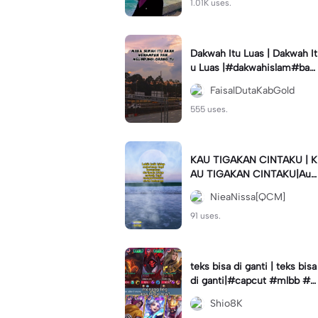
1.01K uses.
Dakwah Itu Luas | Dakwah It
u Luas |#dakwahislam#bac
aalquran#syafaat#allahsaya
FaisalDutaKabGold
ngkita
555 uses.
KAU TIGAKAN CINTAKU | K
AU TIGAKAN CINTAKU|Auli
aRahman#cover#elkasih#q
NieaNissa[QCM]
cm#qcmagency
91 uses.
teks bisa di ganti | teks bisa
di ganti|#capcut #mlbb #s
hiotemplate
Shio8K