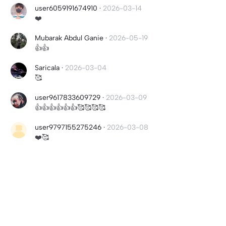
user6059191674910
·
2026-03-14
❤️
Mubarak Abdul Ganie
·
2026-05-19
👍👍
Saricala
·
2026-03-04
🥰
user9617833609729
·
2026-03-09
👍👍👍👍👍👍🥰🥰🥰🥰
user9797155275246
·
2026-03-08
❤️🥰