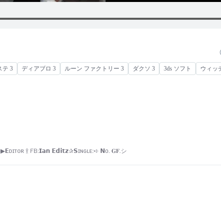
テ 3
ディアブロ 3
ルーン ファクトリー 3
ダクソ 3
3ds ソフト
ウィッチ
 𖨆 FB:𝗜𝗮𝗻 𝗘𝗱𝗶𝘁𝘇✰𝗦ɪɴɢʟᴇ:➪ 𝗡ᴏ. 𝐆𝐅.シ︎