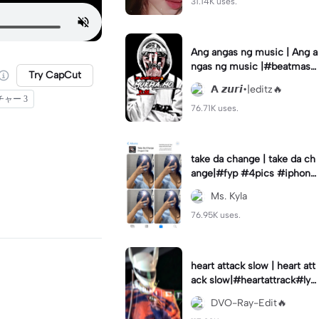
31.14K uses.
Ang angas ng music | Ang a
ngas ng music |#beatmast
Try CapCut
er#wesanderson#fyp#azur
𝗔 𝙯𝙪𝙧𝙞•|editz🔥
ieditz
ャー 3
76.71K uses.
take da change | take da ch
ange|#fyp #4pics #iphone
template
Ms. Kyla
76.95K uses.
heart attack slow | heart att
ack slow|#heartattrack#lyri
cs#trending#dvorayeditz
DVO-Ray-Edit🔥