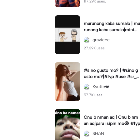
117.29K uses.
marunong kaba sumalo | ma
runong kaba sumalo|minimi
su
gravieee
27.39K uses.
#sino gusto mo? | #sino g
usto mo?|#fyp #use #sr_fa
m #editbyklezyy
Kyutie❤️
57.7K uses.
Cnu b nman aq | Cnu b nm
an aq|para isipin mo😭 #fyp
SHAN