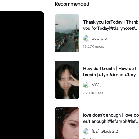
Recommended
Thank you forToday | Thank
you forToday|#dailynote#g
oodmorning#thankyou#dfa
Scorpio
de_12#fyp
16.27K uses.
How do I breath | How do I
breath |#fyp #trend #foryo
u
VW:)
320.1K uses.
love does't enough | love do
es't enough|#lefamph#lefa
m#fyp
[LE] Gladz212