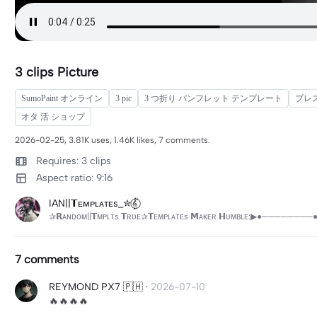
3 clips Picture
SumoPaint オンライン
3 pic
3 つ折り パンフレット テンプレート
プレス
オタ 活 ショップ
2026-02-25, 3.81K uses, 1.46K likes, 7 comments.
Requires: 3 clips
Aspect ratio: 9:16
IAN||𝗧ᴇᴍᴘʟᴀᴛᴇs_✮𝄟⃝
✰𝗥ᴀɴᴅᴏᴍ||𝗧ᴍᴘʟᴛs 𝗧ʀᴜᴇ✰𝗧ᴇᴍᴘʟᴀᴛᴇs 𝗠ᴀᴋᴇʀ 𝗛ᴜᴍʙʟᴇ:▶●────────●▶𝗘ᴅɪᴛᴏʀ
7 comments
REYMOND PX7 🇵🇭
·
2026-07-10
🔥🔥🔥🔥