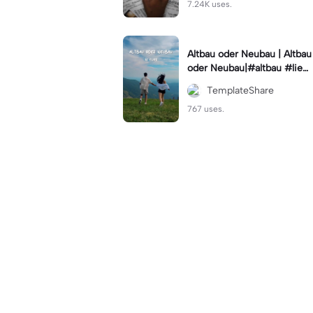
7.24K uses.
Altbau oder Neubau | Altbau
oder Neubau|#altbau #lieb
e #lifestyle
TemplateShare
767 uses.