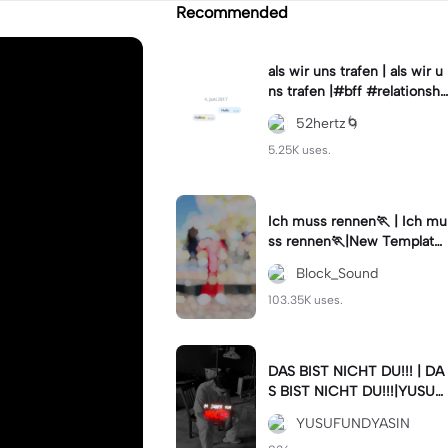
Recommended
als wir uns trafen | als wir u
ns trafen |#bff #relationshi
p #fyp #bestie
52hertz🌀
5.25K uses.
Ich muss rennen🏃 | Ich mu
ss rennen🏃|New Template
de hoodblaq
Block_Sound
103.35K uses.
DAS BIST NICHT DU!!! | DA
S BIST NICHT DU!!!|YUSUF
& YASIN - NICHT DU! #fyp
YUSUFUNDYASIN
#viral #deutschrap