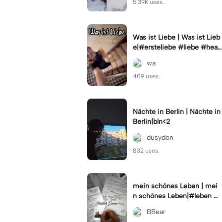
5.39K uses.
Was ist Liebe | Was ist Lieb
e|#ersteliebe #liebe #hear
tbreak #hochzeit
wa
409 uses.
Nächte in Berlin | Nächte in
Berlin|bln<2
dusydon
832 uses.
mein schönes Leben | mei
n schönes Leben|#leben #
selfie #phostat
BBear