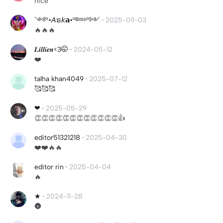
nice
༺°•𝘈ຣ𝘬𝗮•°ᴮᵒˢˢ°༻
·
2025-09-03
🔥🔥🔥
𝑳𝒊𝒍𝒍𝒊𝒆𝒏<3🤭
·
2024-05-12
❤️
talha khan4049
·
2025-07-12
🥰🥰🥰
❤︎
·
2025-05-29
👏👏👏👏👏👏👏👏👏👏👏👏👍
editor51321218
·
2025-04-30
❤️❤️🔥🔥
editor rin
·
2025-04-04
🔥
★
·
2024-11-28
🌚