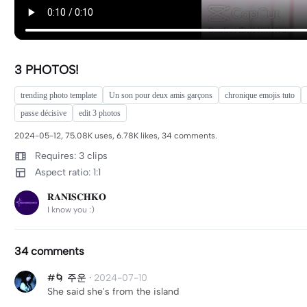
3 PHOTOS!
trending photo template
Un son pour deux amis garçons
chronique emojis tuto
passe décisive
edit 3 photos
2024-05-12, 75.08K uses, 6.78K likes, 34 comments.
Requires: 3 clips
Aspect ratio: 1:1
𝐑𝐀𝐍𝐈𝐒𝐂𝐇𝐊𝐎
I know you :)
34 comments
#🌀 주운
·
2024-07-10
She said she's from the island