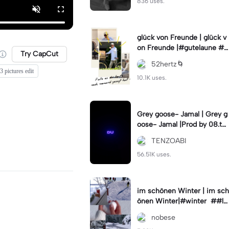
836 uses.
glück von Freunde | glück v
on Freunde |#gutelaune #l
Try CapCut
eben #freundschaft
52hertz🌀
3 pictures edit
10.1K uses.
Grey goose- Jamal | Grey g
oose- Jamal |Prod by 08.te
nzo
TENZOABI
56.51K uses.
im schönen Winter | im sch
önen Winter|#winter ##le
ben #essen
nobese