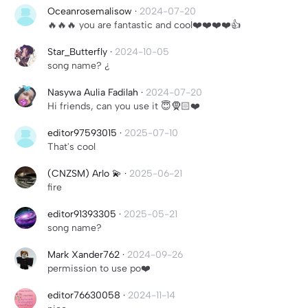
Oceanrosemalisow
·
2024-07-20
🔥🔥🔥 you are fantastic and cool❤️❤️❤️❤️👍
Star_Butterfly
·
2024-10-05
song name? ¿
Nasywa Aulia Fadilah
·
2024-07-20
Hi friends, can you use it 😇🧕🏻❤️
editor97593015
·
2025-07-10
That's cool
(CNZSM) Arlo 💫
·
2025-06-21
fire
editor91393305
·
2025-05-21
song name?
Mark Xander762
·
2024-09-26
permission to use po❤️
editor76630058
·
2024-11-14