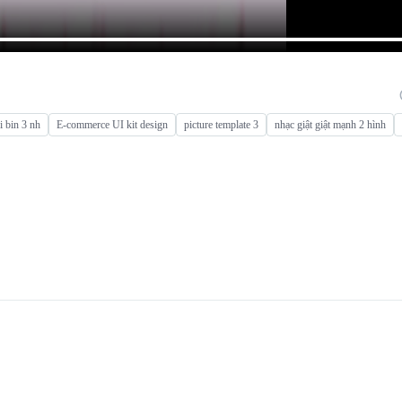
i bin 3 nh
E-commerce UI kit design
picture template 3
nhạc giật giật mạnh 2 hình