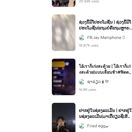
20.66K uses.
ຊ່ວງນີ້ມີໂປຮດໂມຊັ້ນ | ຊ່ວງນີ້ມີໂ
ປຮດໂມຊັ້ນ|ແຖມບໍຄືແຖມຫຼາຍແ
ທ້😅😆 #ใช้กันเยอะๆน้า#ฟีด
FB:Jay Maniphone 
#ขอเบีแอั ดแน่
18.87K uses.
ไอ้เราก็เก่งสะด้วย | ไอ้เราก็เก่
งสะด้วย|แบบเลื่ิอนช้า#ฟิดดด
ดด🤍#ฟีฟาย
ຊາຂ່ຽວ🧋💚
16.8K uses.
ຢາກຢູ່ໃນຊ່ອງລະເມັ້ນ | ຢາກຢູ່ໃ
ນຊ່ອງລະເມັ້ນ|ມາເດີ້ດຽວຊີເຮັດ
ໃຫ້ #เพลงม้ง#ມົ້ງ
Fried egg🍳