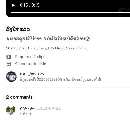
ລົງໃຫ້ແລ້ວ
#ຝາກຮູບໄດ້ນ້າາາ #ຂໍເບີແອັບແນ່ຄົນອ່ານ😜
2023-09-25, 8.82K uses, 1.89K likes, 2 comments.
Requires: 2 clips
Aspect ratio: 9:16
KAE_🐑2025
ສົ່ງຮູບມາທີ່ເບີ02059266508 ແລ້ວເຮົາຈະລົງແມ່ແບບໃຫ້
2 comments
ดา9799
·
2023-09-26
นอ้งแน่