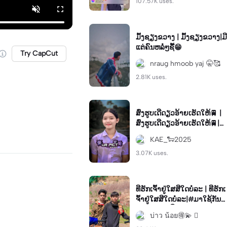
107.57K uses.
ມົ້ງຊຽງຂວາງ | ມົ້ງຊຽງຂວາງ|ມີ
ແຕ່ຄົນຫລໍ່ໆຊື້😁
Try CapCut
nraug hmoob yaj 🤫🥰
2.81K uses.
ສົ່ງຮູບເດີດຽວອ້າຍເຮັດໃຫ້🚆 |
ສົ່ງຮູບເດີດຽວອ້າຍເຮັດໃຫ້🚆|#
ຝາກຮູບໄດ້ນ້າາາ #ຂໍເບີແອັບແນ່
KAE_🐑2025
ຄົນອ່ານ😜
3.07K uses.
ທີຮັກເຈົ້າຢູ່ໃສສີໃດບໍ່ລະ | ທີຮັກເ
ຈົ້າຢູ່ໃສສີໃດບໍ່ລະ|#ມາໃຊ້ກັນຫຼ
າຍໆນ່າາ #ຟິດດດຄົນນ໊າຮັກກ
บ่าว น้อย🉐💫 