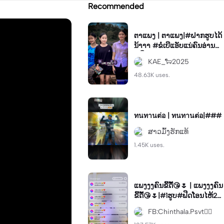
Recommended
ຕາແພງ | ຕາແພງ|#ຝາກຮູບໄດ້
ນ້າາາ #ຂໍເບີແອັບແນ່ຄົນອ່ານ😜
#ຟິດ
KAE_🐑2025
48.63K uses.
ทนทานต่อ | ทนทานต่อ|###
ສາວມົ້ງຮັກແທ້
1.45K uses.
ແພງງງຄົນຂີ້ດື້😘🌷 | ແພງງງຄົນ
ຂີ້ດື້😘🌷|#1ຮູບ#ຟີດໂອນໄຫ້2ພັ
ນ
FB:Chinthala.Psvt🏳️‍🌈