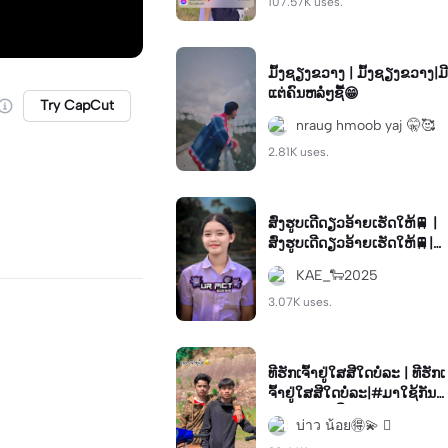
107.57K uses.
ມົ້ງຊຽງຂວາງ | ມົ້ງຊຽງຂວາງ|ມີ
ແຕ່ຄົນຫລໍ່ໆຊື້😁
Try CapCut
nraug hmoob yaj 🤫🥰
2.81K uses.
ສົ່ງຮູບເດີດຽວອ້າຍເຮັດໃຫ້🚆 |
ສົ່ງຮູບເດີດຽວອ້າຍເຮັດໃຫ້🚆|#
ຝາກຮູບໄດ້ນ້າາາ #ຂໍເບີແອັບແນ່
KAE_🐑2025
ຄົນອ່ານ😜
3.07K uses.
ທີຮັກເຈົ້າຢູ່ໃສສີໃດບໍ່ລະ | ທີຮັກເ
ຈົ້າຢູ່ໃສສີໃດບໍ່ລະ|#ມາໃຊ້ກັນຫຼ
າຍໆນ່າາ #ຟິດດດຄົນນ໊າຮັກກ
บ่าว น้อย🉐💫 