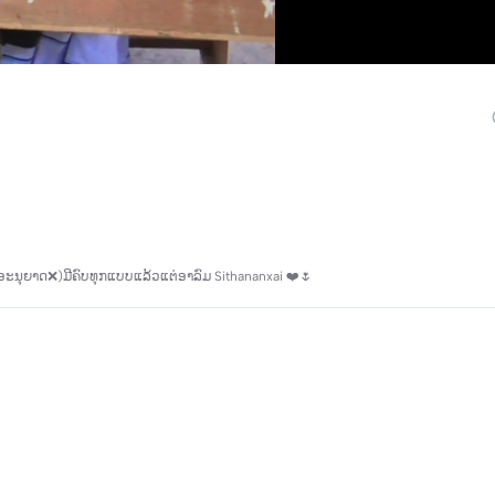
ັບອະນຸຍາດ❌)ມີຄົບທຸກແບບແລ້ວແຕ່ອາລົມ Sithananxai ❤️🌷