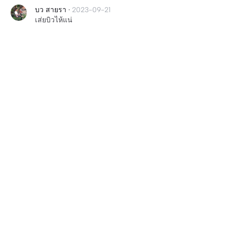
บว สายรา
·
2023-09-21
เส่ยบิวไห้แน่