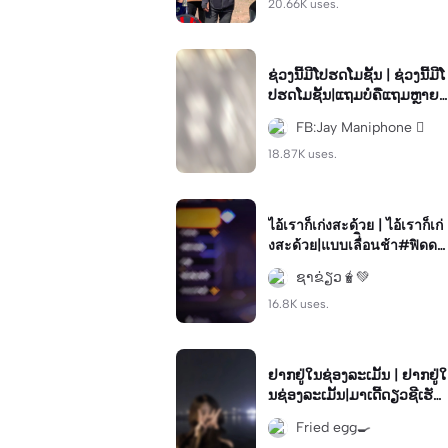
20.66K uses.
ຊ່ວງນີ້ມີໂປຮດໂມຊັ້ນ | ຊ່ວງນີ້ມີໂ
ປຮດໂມຊັ້ນ|ແຖມບໍຄືແຖມຫຼາຍແ
ທ້😅😆 #ใช้กันเยอะๆน้า#ฟีด
FB:Jay Maniphone 
#ขอเบีแอั ดแน่
18.87K uses.
ไอ้เราก็เก่งสะด้วย | ไอ้เราก็เก่
งสะด้วย|แบบเลื่ิอนช้า#ฟิดดด
ดด🤍#ฟีฟาย
ຊາຂ່ຽວ🧋💚
16.8K uses.
ຢາກຢູ່ໃນຊ່ອງລະເມັ້ນ | ຢາກຢູ່ໃ
ນຊ່ອງລະເມັ້ນ|ມາເດີ້ດຽວຊີເຮັດ
ໃຫ້ #เพลงม้ง#ມົ້ງ
Fried egg🍳