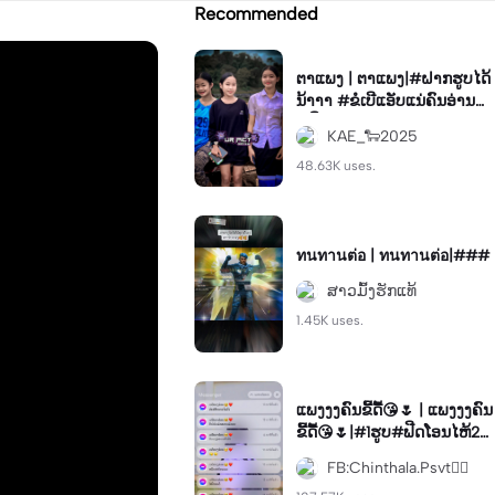
Recommended
ຕາແພງ | ຕາແພງ|#ຝາກຮູບໄດ້
ນ້າາາ #ຂໍເບີແອັບແນ່ຄົນອ່ານ😜
#ຟິດ
KAE_🐑2025
48.63K uses.
ทนทานต่อ | ทนทานต่อ|###
ສາວມົ້ງຮັກແທ້
1.45K uses.
ແພງງງຄົນຂີ້ດື້😘🌷 | ແພງງງຄົນ
ຂີ້ດື້😘🌷|#1ຮູບ#ຟີດໂອນໄຫ້2ພັ
ນ
FB:Chinthala.Psvt🏳️‍🌈