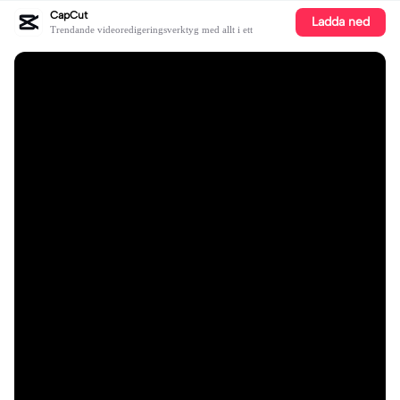
CapCut
Ladda ned
Trendande videoredigeringsverktyg med allt i ett