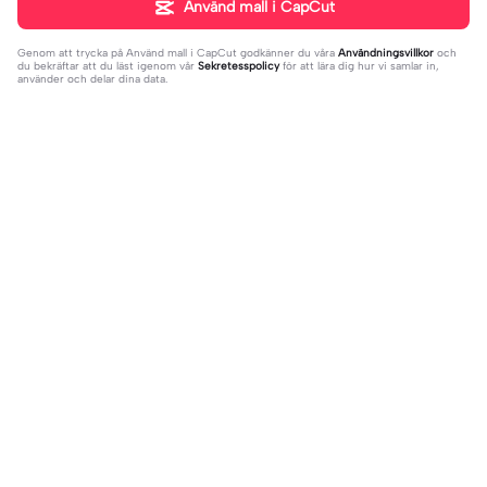
Använd mall i CapCut
Genom att trycka på
Använd mall i CapCut
godkänner du våra
Användningsvillkor
och
du bekräftar att du läst igenom vår
Sekretesspolicy
för att lära dig hur vi samlar in,
använder och delar dina data.
Populära
20.13K
229
what's your blush? | what's your blu
kau lukiskan hidupku | kau lukiskan
sh?|#couple#bucin#trend#boyfri
2024-03-15
hidupku|penuh warna#ekspresikanr
2024-03-14
end#fyp
amadan#bestie#viral#trend#fyp