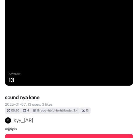
Använder
13
sound nya kane
2025-01-07, 13 uses, 3 likes.
00:20
4
Bredd–höjd-förhållande: 3:4
13
Kyy_[AR]
#jjtipis