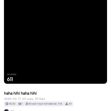
Använder
611
haha hihi haha hihi
2025-04-17, 611 uses, 39 likes.
00:20
1
Bredd–höjd-förhållande: 9:16
611