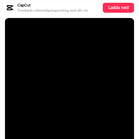
CapCut
Ladda ned
Trendande videoredigeringsverktyg med allt i ett