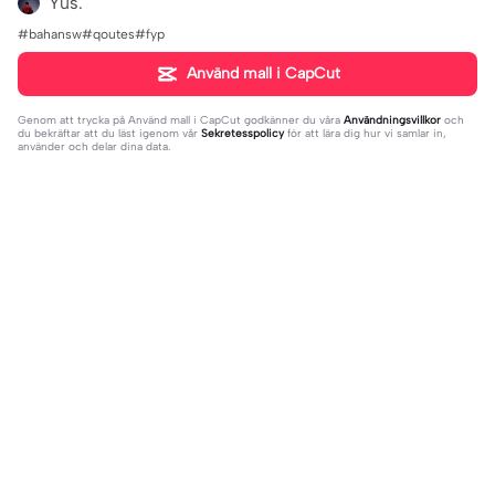
Yus.
#bahansw#qoutes#fyp
Använd mall i CapCut
Genom att trycka på
Använd mall i CapCut
godkänner du våra
Användningsvillkor
och
du bekräftar att du läst igenom vår
Sekretesspolicy
för att lära dig hur vi samlar in,
använder och delar dina data.
Populära
8.5K
9.73K
aku tidak peduli | aku tidak peduli|#t
بافديك انا -روبا | بافديك انا -روبا|#bafe
rend#foryou#fyp
2023-12-11
deekana #foryou#arabic#arabicso
2024-01-20