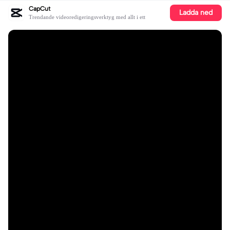
CapCut
Ladda ned
Trendande videoredigeringsverktyg med allt i ett