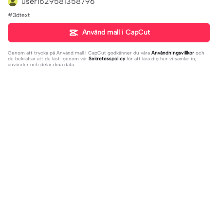
user1629581358796
#3dtext
Använd mall i CapCut
Genom att trycka på
Använd mall i CapCut
godkänner du våra
Användningsvillkor
och
du bekräftar att du läst igenom vår
Sekretesspolicy
för att lära dig hur vi samlar in,
använder och delar dina data.
Populära
4.93K
106.24K
Velocity edit 💜 | Velocity edit 💜|#s
little girl VS now | little girl VS now|
moothxvelocity #velocityedit #tre
2023-06-25
#glowup🦋#littleme#nowme
2023-08-23