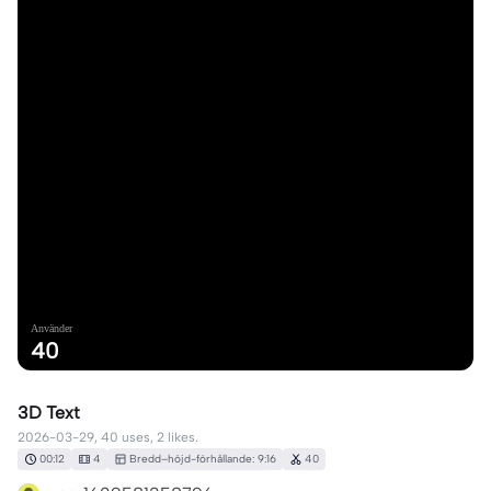
Använder
40
3D Text
2026-03-29, 40 uses, 2 likes.
00:12
4
Bredd–höjd-förhållande: 9:16
40