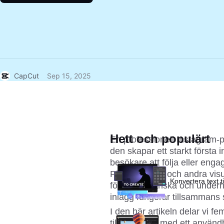
CapCut
Sep 15, 2025
Hett och populärt
En professionell Instagram-pr
den skapar ett starkt första 
besökare att följa eller engag
Planoly, Later och andra visue
Konvertera text til
förhandsgranska och underhå
inlägg fungerar tillsammans
I den här artikeln delar vi f
tillsammans med ett användba