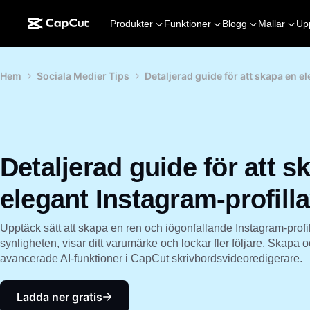
Produkter
Funktioner
Blogg
Mallar
Up
Hem
Sociala Medier Tips
Detaljerad guide för att skapa en e
Detaljerad guide för att s
elegant Instagram-profill
Upptäck sätt att skapa en ren och iögonfallande Instagram-profil
synligheten, visar ditt varumärke och lockar fler följare. Skapa
avancerade AI-funktioner i CapCut skrivbordsvideoredigerare.
Ladda ner gratis