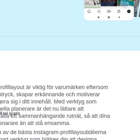
ofillayout är viktig för varumärken eftersom 
intryck, skapar erkännande och motiverar 
era sig i ditt innehåll. Med verktyg som 
lla planerare är det nu lättare att 
l tal gratis
lla ett sammanhängande rutnät, så att dina 
 snarare än att stå ensamma.
em av de bästa Instagram-profillayoutidéerna 
rt verktyg som hjälper dig att designa 