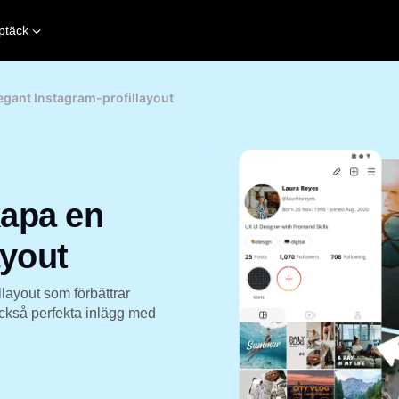
ptäck
legant Instagram-profillayout
kapa en
ayout
layout som förbättrar
 också perfekta inlägg med