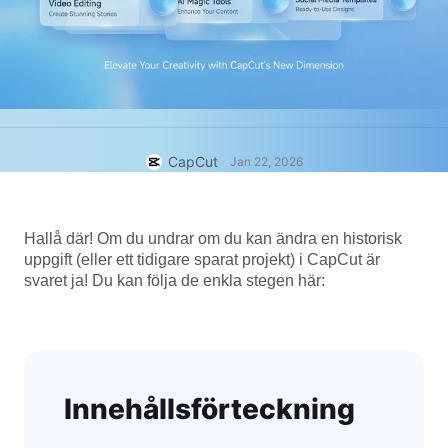
Affärsmallar
Hjälp
Marknadsföring
Förtroendecenter
Text och ljud
Livsstil och vloggar
Branschmallar
Hjälpcenter
Automatiska undertexter
Anpassad design
Sammanfattningsmallar
Undertextmallar
Mer
Nyhetsrum
CapCut
Jan 22, 2026
Taligenkänning
Om CapCuts användningsvillkor
Text till tal
Resurser
Dreamina Seedance 2.0 Launch
Hallå där! Om du undrar om du kan ändra en historisk 
uppgift (eller ett tidigare sparat projekt) i CapCut är 
Handledningar
Anpassade röster
svaret ja! Du kan följa de enkla stegen här:
Marknadstrender
Förbättra röst
Toppval
Reducera brus
Öppna CapCut
Trender och tips för mallar
Innehållsförteckning
Bild
Mer