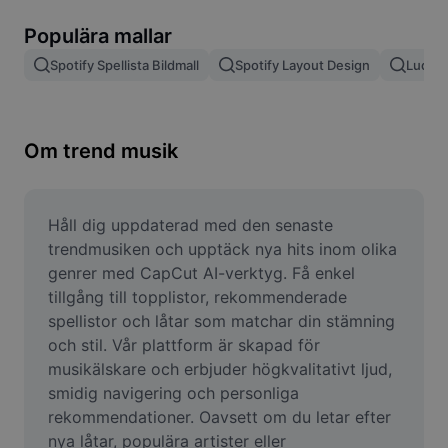
Ta bort bildbakgrund
Populära mallar
Slå samman bilder
Spotify Spellista Bildmall
Spotify Layout Design
Ludovi
Bildförbättrare
Ändra storlek på bild
Om trend musik
Fotoredigeringsverktyg online
Meme-generator
Håll dig uppdaterad med den senaste 
trendmusiken och upptäck nya hits inom olika 
AI Text Remover
genrer med CapCut AI-verktyg. Få enkel 
tillgång till topplistor, rekommenderade 
AI People Remover
spellistor och låtar som matchar din stämning 
och stil. Vår plattform är skapad för 
AI Inpainting
musikälskare och erbjuder högkvalitativt ljud, 
Face Cutout
smidig navigering och personliga 
rekommendationer. Oavsett om du letar efter 
nya låtar, populära artister eller 