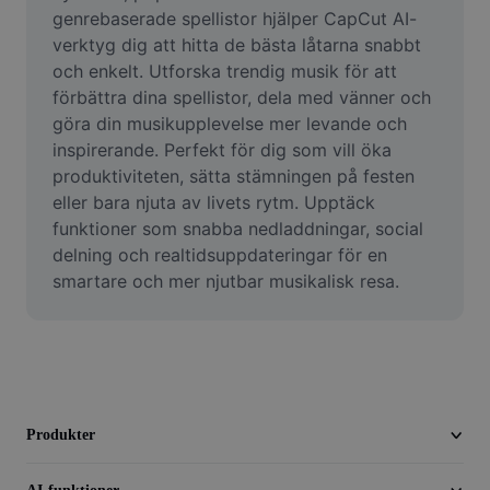
Video
genrebaserade spellistor hjälper CapCut AI-
verktyg dig att hitta de bästa låtarna snabbt 
Ta bort videobakgrund
och enkelt. Utforska trendig musik för att 
förbättra dina spellistor, dela med vänner och 
Förbättra kvaliteten
göra din musikupplevelse mer levande och 
inspirerande. Perfekt för dig som vill öka 
Videoredigerare
produktiviteten, sätta stämningen på festen 
Trimma video
eller bara njuta av livets rytm. Upptäck 
funktioner som snabba nedladdningar, social 
Lägg till undertexter i video
delning och realtidsuppdateringar för en 
smartare och mer njutbar musikalisk resa.
Videokonverterare
Produkter