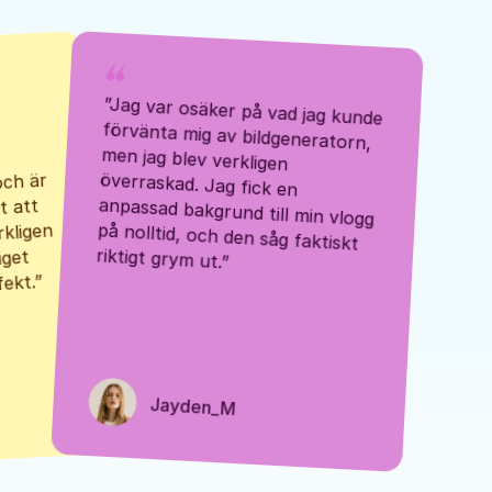
”Jag var osäker på vad jag kunde 
förvänta mig av bildgeneratorn, 
men jag blev verkligen 
ch är 
överraskad. Jag fick en 
t att 
anpassad bakgrund till min vlogg 
kligen 
på nolltid, och den såg faktiskt 
riktigt grym ut.”
get 
ekt.”
Jayden_M