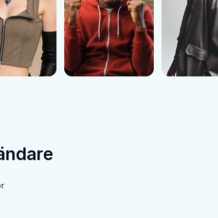
vändare
er