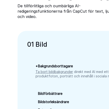
De tillförlitliga och oumbärliga AI-
redigeringsfunktionerna från CapCut för text, lj
och video.
0
1
Bild
Bakgrundsborttagare
Ta bort bildbakgrunder
direkt med AI med ett
produktfoton, porträtt och innehåll i sociala 
Bildförbättrare
Bildstorleksändrare