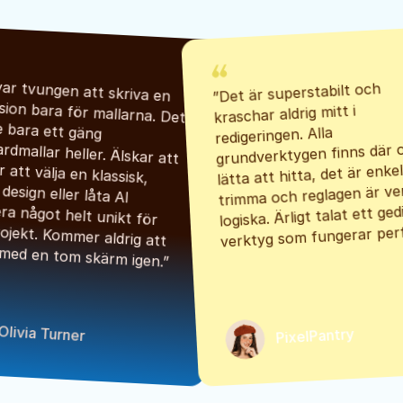
”Det är superstabilt och 
”Jag var tvungen att skriva en 
kraschar aldrig mitt i 
recension bara för mallarna. Det 
redigeringen. Alla 
är inte bara ett gäng 
grundverktygen finns där o
standardmallar heller. Älskar att 
lätta att hitta, det är enkel
det går att välja en klassisk, 
trimma och reglagen är ver
stilren design eller låta AI 
logiska. Ärligt talat ett gedi
generera något helt unikt för 
verktyg som fungerar perf
mitt projekt. Kommer aldrig att 
 med en tom skärm igen.”
Olivia Turner
PixelPantry