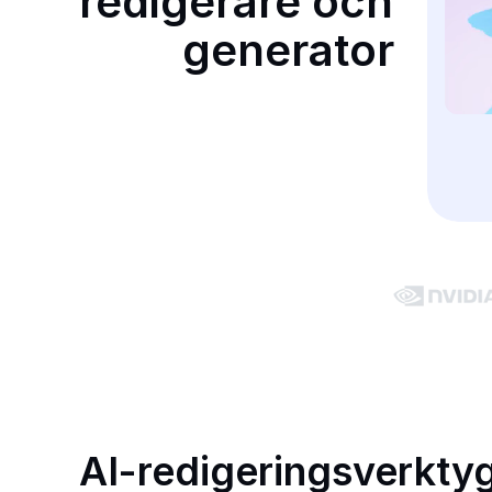
redigerare och 
generator
AI-redigeringsverkty