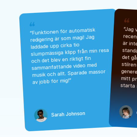
”Funktionen för automatisk 
redigering är som magi! Jag 
laddade upp cirka tio 
slumpmässiga klipp från min resa 
och det blev en riktigt fin 
sammanfattande video med 
musik och allt. Sparade massor 
av jobb för mig!”
starta
Sarah Johnson