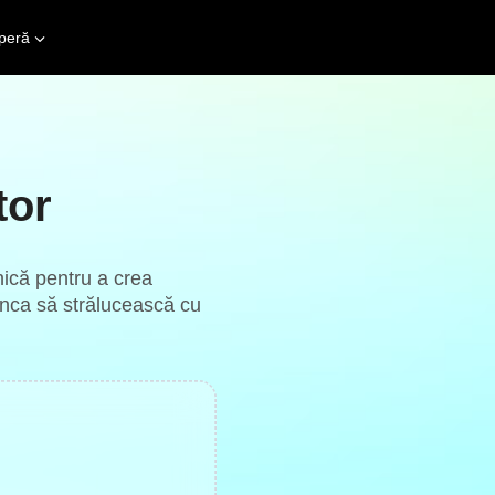
peră
tor
nică pentru a crea
unca să strălucească cu