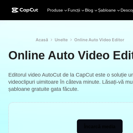
Produse
Funcții
Blog
Șabloane
Desco
Acasă
Unelte
Online Auto Video Editor
Online Auto Video Edi
Editorul video AutoCut de la CapCut este o soluție u
videoclipuri uimitoare în câteva minute. Lăsați-vă m
șabloane gratuite gata făcute.
Încarcă media