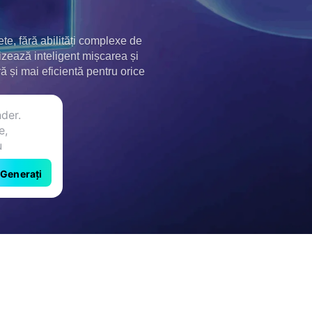
ete, fără abilități complexe de
izează inteligent mișcarea și
 și mai eficientă pentru orice
Generați