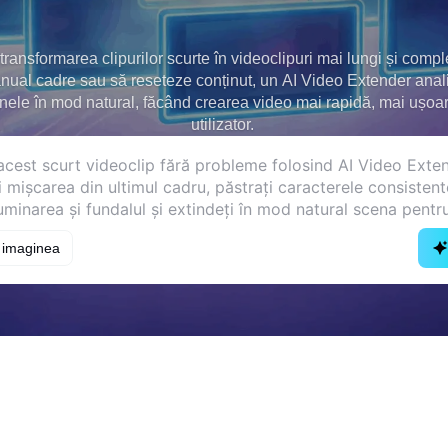
transformarea clipurilor scurte în videoclipuri mai lungi și compl
anual cadre sau să reseteze conținut, un AI Video Extender anal
nele în mod natural, făcând crearea video mai rapidă, mai ușoară
utilizator.
 imaginea