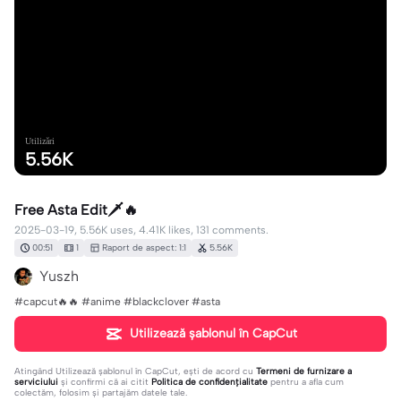
Utilizări
5.56K
Free Asta Edit🗡️🔥
2025-03-19, 5.56K uses, 4.41K likes, 131 comments.
00:51
1
Raport de aspect: 1:1
5.56K
Yuszh
#capcut🔥🔥 #anime #blackclover #asta
Utilizează șablonul în CapCut
Atingând
Utilizează șablonul în CapCut
, ești de acord cu
Termeni de furnizare a
serviciului
și confirmi că ai citit
Politica de confidențialitate
pentru a afla cum
colectăm, folosim și partajăm datele tale.