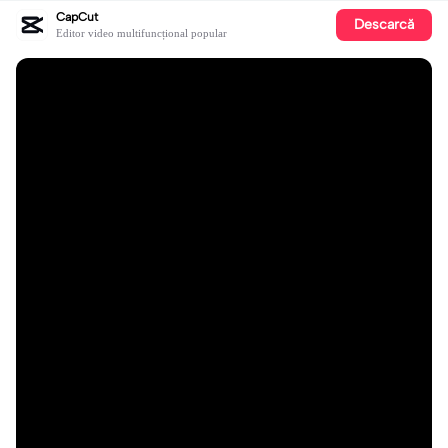
CapCut
Descarcă
Editor video multifuncțional popular