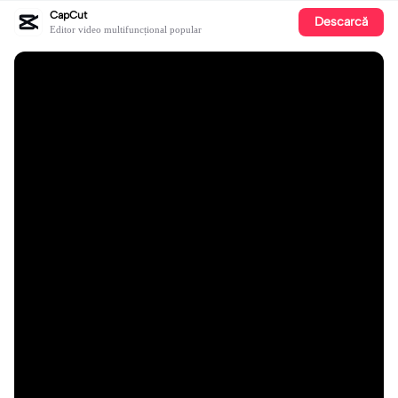
CapCut
Descarcă
Editor video multifuncțional popular