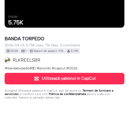
Utilizări
5.75K
BANDA TORPEDO
2026-04-13, 5.75K uses, 751 likes, 3 comments.
00:38
1
Raport de aspect: 9:16
5.75K
RLKREELSBR
#bandatorpedo#💵 #promkt #capcut #2026
Utilizează șablonul în CapCut
Atingând
Utilizează șablonul în CapCut
, ești de acord cu
Termeni de furnizare a
serviciului
și confirmi că ai citit
Politica de confidențialitate
pentru a afla cum
colectăm, folosim și partajăm datele tale.
3 comentarii
Dudaaah🤧
·
2026-05-02