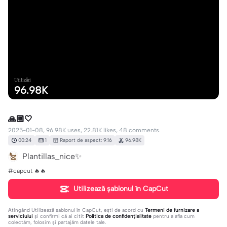
Utilizări
96.98K
🙏🏼🤍
2025-01-08, 96.98K uses, 22.81K likes, 48 comments.
00:24
1
Raport de aspect: 9:16
96.98K
Plantillas_nice✨
#capcut 🔥🔥
Utilizează șablonul în CapCut
Atingând
Utilizează șablonul în CapCut
, ești de acord cu
Termeni de furnizare a
serviciului
și confirmi că ai citit
Politica de confidențialitate
pentru a afla cum
colectăm, folosim și partajăm datele tale.