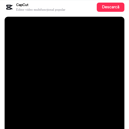
CapCut
Descarcă
Editor video multifuncțional popular