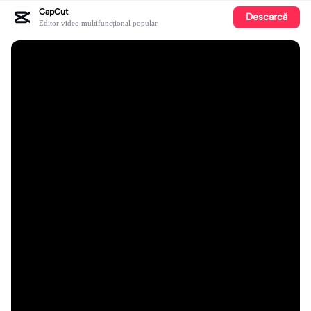
CapCut
Descarcă
Editor video multifuncțional popular