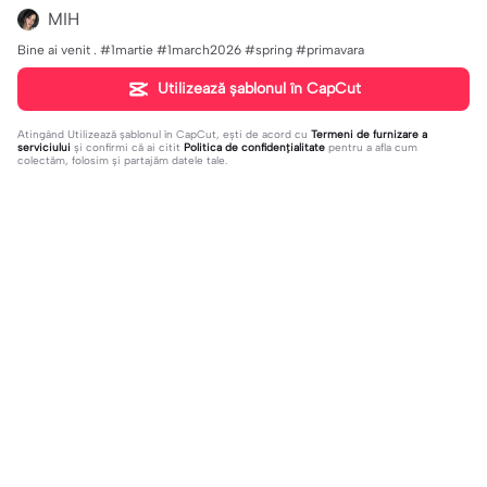
MIH
Bine ai venit . #1martie #1march2026 #spring #primavara
Utilizează șablonul în CapCut
Atingând
Utilizează șablonul în CapCut
, ești de acord cu
Termeni de furnizare a
serviciului
și confirmi că ai citit
Politica de confidențialitate
pentru a afla cum
colectăm, folosim și partajăm datele tale.
Tendințe
66
0
Wow I like this!! | Wow I like this!! |#
We hit 100 im happy| | We hit 100 i