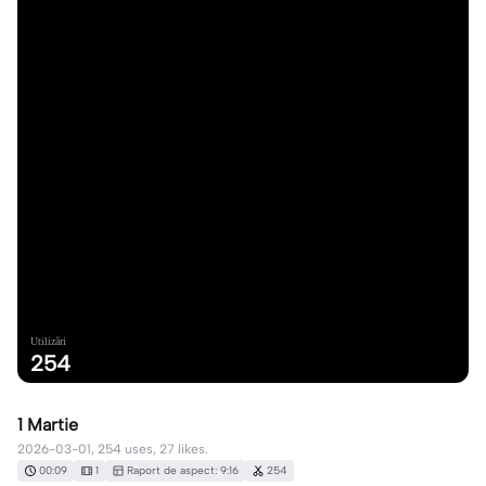
Utilizări
254
1 Martie
2026-03-01, 254 uses, 27 likes.
00:09
1
Raport de aspect: 9:16
254