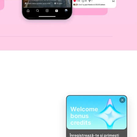
Welcome
bonus
credits
Înregistrează-te și primești