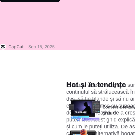
CapCut
Sep 15, 2025
Hot și în tendințe
Efectele video Instagram sunt
conținutul să strălucească în
dvs. să fie blande și să nu ai
efectelor specifice cu cunoa
Conversia textulu
de a fi mai creativi, de a creș
gratuit
puternică. Acest ghid explică
și cum le puteți utiliza. De 
care este o alternativă bogat