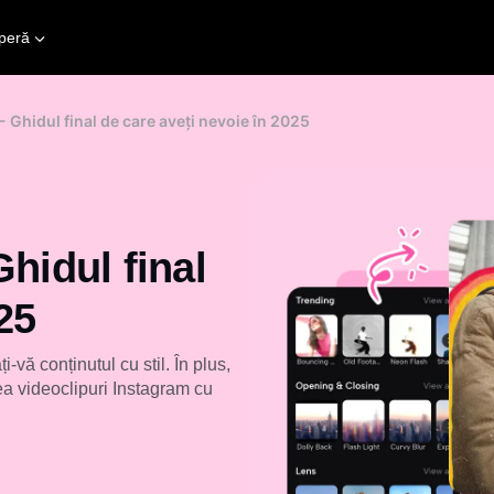
peră
 Ghidul final de care aveți nevoie în 2025
hidul final
25
vă conținutul cu stil. În plus,
ea videoclipuri Instagram cu