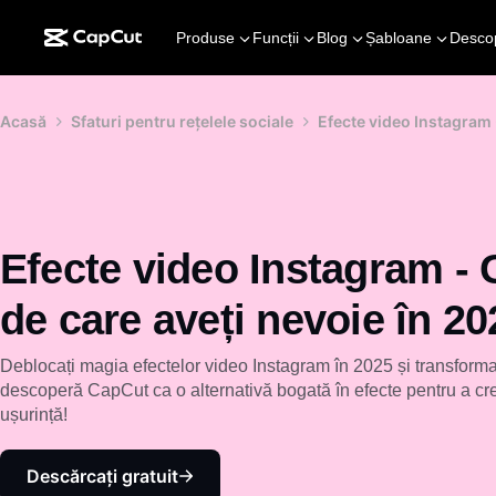
Produse
Funcții
Blog
Șabloane
Desco
Acasă
Sfaturi pentru rețelele sociale
Efecte video Instagram -
Efecte video Instagram - G
de care aveți nevoie în 20
Deblocați magia efectelor video Instagram în 2025 și transformați-
descoperă CapCut ca o alternativă bogată în efecte pentru a cr
ușurință!
Descărcați gratuit