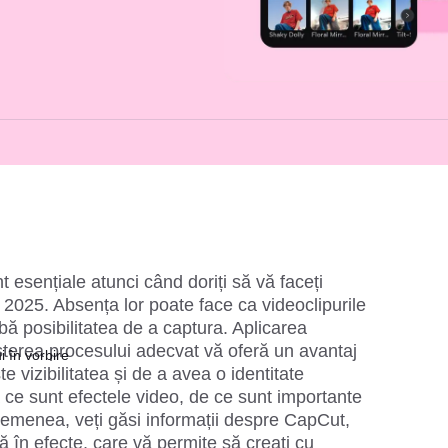
 esențiale atunci când doriți să vă faceți 
 2025. Absența lor poate face ca videoclipurile 
bă posibilitatea de a captura. Aplicarea 
șterea procesului adecvat vă oferă un avantaj 
i în vorbire
te vizibilitatea și de a avea o identitate 
 ce sunt efectele video, de ce sunt importante 
asemenea, veți găsi informații despre CapCut, 
ă în efecte, care vă permite să creați cu 