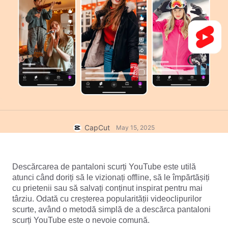
Șabloane pentru afaceri
Ajutor
Marketing
Centrul de autorizare
Text și audio
Stil de viață și vloguri
Șabloane pentru industrii
Centrul de ajutor
Subtitrări automate
Design personalizat
Șabloane retrospective
Șabloane de subtitrări
Mai multe
NewsRoom
Recunoaștere vocală
Despre Condițiile de utilizare a serviciului CapCut
Text transformat în vorbire
Resurse
Dreamina Seedance 2.0 Launch
CapCut
May 15, 2025
Ghiduri practice
Voci personalizate
Tendințe actuale
Îmbunătățirea vocii
Descărcarea de pantaloni scurți YouTube este utilă 
Favorite
Reducerea zgomotului
atunci când doriți să le vizionați offline, să le împărtășiți 
cu prietenii sau să salvați conținut inspirat pentru mai 
Deschide CapCut
Tendințe și sugestii privind șabloanele
târziu. Odată cu creșterea popularității videoclipurilor 
scurte, având o metodă simplă de a descărca pantaloni 
Imagine
scurți YouTube este o nevoie comună.
Mai multe