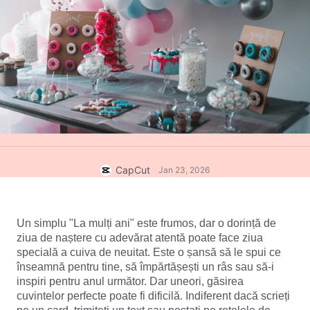
Șabloane pentru afaceri
Ajutor
Marketing
Centrul de autorizare
Text și audio
Stil de viață și vloguri
Șabloane pentru industrii
Centrul de ajutor
Subtitrări automate
Design personalizat
Șabloane retrospective
Șabloane de subtitrări
Mai multe
NewsRoom
Recunoaștere vocală
Despre Condițiile de utilizare a serviciului CapCut
Text transformat în vorbire
Resurse
Dreamina Seedance 2.0 Launch
CapCut
Jan 23, 2026
Ghiduri practice
Voci personalizate
Tendințe actuale
Îmbunătățirea vocii
Un simplu "La mulți ani" este frumos, dar o dorință de 
ziua de naștere cu adevărat atentă poate face ziua 
Favorite
Reducerea zgomotului
specială a cuiva de neuitat. Este o șansă să le spui ce 
Deschide CapCut
înseamnă pentru tine, să împărtășești un râs sau să-i 
Tendințe și sugestii privind șabloanele
inspiri pentru anul următor. Dar uneori, găsirea 
Imagine
cuvintelor perfecte poate fi dificilă. Indiferent dacă scrieți 
Mai multe