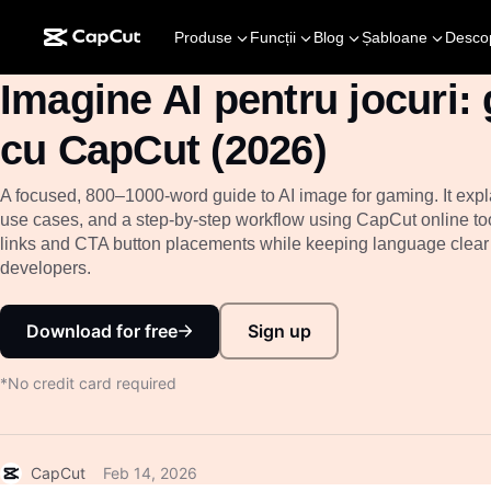
Produse
Funcții
Blog
Șabloane
Desco
Imagine AI pentru jocuri: 
cu CapCut (2026)
A focused, 800–1000-word guide to AI image for gaming. It expla
use cases, and a step-by-step workflow using CapCut online tool
links and CTA button placements while keeping language clear f
developers.
Download for free
Sign up
*No credit card required
CapCut
Feb 14, 2026