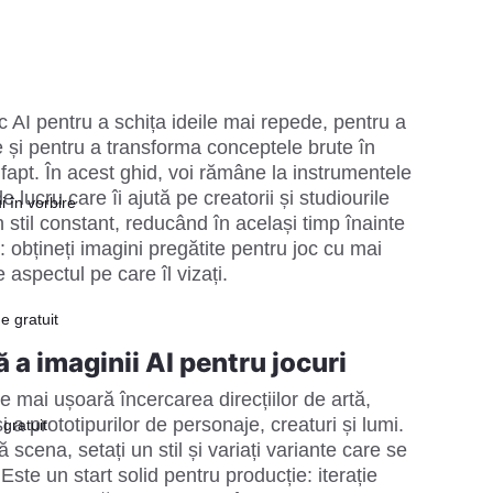
c AI pentru a schița ideile mai repede, pentru a 
 și pentru a transforma conceptele brute în 
 fapt. În acest ghid, voi rămâne la instrumentele 
e lucru care îi ajută pe creatorii și studiourile 
i în vorbire
til constant, reducând în același timp înainte 
 obțineți imagini pregătite pentru joc cu mai 
e aspectul pe care îl vizați.
e gratuit
 a imaginii AI pentru jocuri
e mai ușoară încercarea direcțiilor de artă,
și a prototipurilor de personaje, creaturi și lumi.
 gratuit
 scena, setați un stil și variați variante care se
 Este un start solid pentru producție: iterație