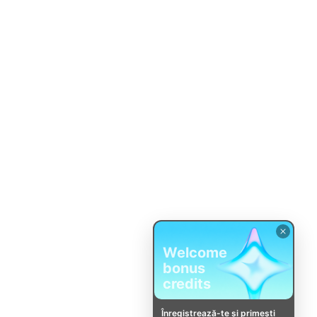
Welcome
bonus
credits
Înregistrează-te și primești