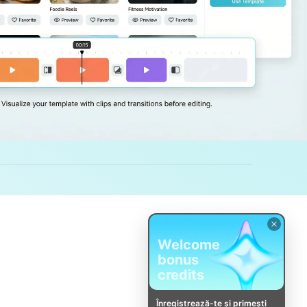
Welcome
bonus
credits
Înregistrează-te și primești