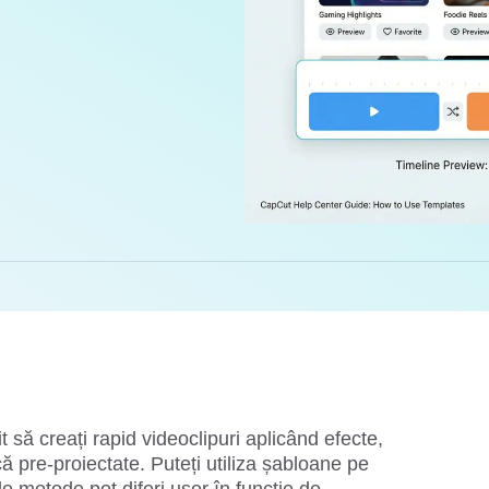
ă creați rapid videoclipuri aplicând efecte, 
tranziții, autocolante și muzică pre-proiectate. Puteți utiliza șabloane pe 