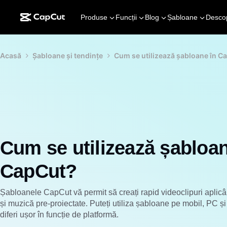
Produse
Funcții
Blog
Șabloane
Desco
Acasă
Șabloane și tendințe
Cum se utilizează șabloane în C
Cum se utilizează șabloan
CapCut?
Șabloanele CapCut vă permit să creați rapid videoclipuri aplicân
și muzică pre-proiectate. Puteți utiliza șabloane pe mobil, PC 
diferi ușor în funcție de platformă.