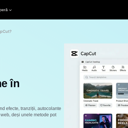
peră
apCut?
e în
d efecte, tranziții, autocolante
și web, deși unele metode pot