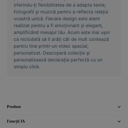
Videoclip
oferindu-ți flexibilitatea de a adapta texte, 
fotografii și muzică pentru a reflecta relația 
Eliminare fundal video
voastră unică. Fiecare design este atent 
realizat pentru a fi emoționant și elegant, 
Îmbunătățirea calității
amplificând mesajul tău. Acum este mai ușor 
ca niciodată să îi arăți cât de mult contează 
Editor video
pentru tine printr-un video special, 
Decupare videoclip
personalizat. Descoperă colecția și 
personalizează declarația perfectă cu un 
Adăugare subtitrări la videoclip
simplu click.
Convertor video
Produse
Funcții IA