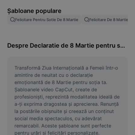
Eliminare fundal imagine
Șabloane populare
Combinare imagini
Felicitare Pentru Sotie De 8 Martie
Felicitare De 8 Martie Soț
Îmbunătățire calitate imagine
Redimensionare imagini
Despre Declaratie de 8 Martie pentru sotie
Editor foto online
Generator de meme-uri
Transformă Ziua Internațională a Femeii într-o 
amintire de neuitat cu o declarație 
AI Text Remover
emoționantă de 8 Martie pentru soția ta. 
Șabloanele video CapCut, create de 
AI People Remover
profesioniști, reprezintă modalitatea ideală de 
a-ți exprima dragostea și aprecierea. Renunță 
AI Inpainting
la postările obișnuite și creează un conținut 
Face Cutout
social media spectaculos, cu adevărat 
remarcabil. Aceste șabloane sunt perfecte 
pentru urări și felicitări personalizate, 