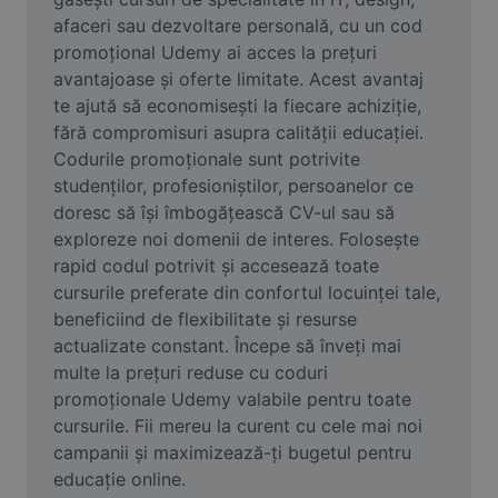
Eliminare fundal imagine
afaceri sau dezvoltare personală, cu un cod 
promoțional Udemy ai acces la prețuri 
Combinare imagini
avantajoase și oferte limitate. Acest avantaj 
te ajută să economisești la fiecare achiziție, 
Îmbunătățire calitate imagine
fără compromisuri asupra calității educației. 
Redimensionare imagini
Codurile promoționale sunt potrivite 
studenților, profesioniștilor, persoanelor ce 
Editor foto online
doresc să își îmbogățească CV-ul sau să 
exploreze noi domenii de interes. Folosește 
Generator de meme-uri
rapid codul potrivit și accesează toate 
cursurile preferate din confortul locuinței tale, 
AI Text Remover
beneficiind de flexibilitate și resurse 
AI People Remover
actualizate constant. Începe să înveți mai 
multe la prețuri reduse cu coduri 
AI Inpainting
promoționale Udemy valabile pentru toate 
cursurile. Fii mereu la curent cu cele mai noi 
Face Cutout
campanii și maximizează-ți bugetul pentru 
educație online.