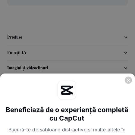
Videoclip
Eliminare fundal video
Îmbunătățirea calității
Produse
Editor video
Funcții IA
Decupare videoclip
Adăugare subtitrări la videoclip
Imagini și videoclipuri
Convertor video
Descoperă
Companie
Beneficiază de o experiență completă
cu CapCut
Bucură-te de șabloane distractive și multe altele în