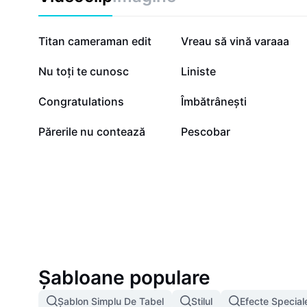
curent cu evenimentele locale și implică-te în acțiuni 
de mâncare astăzi aduce împreună oameni dedicați, resu
inovatoare pentru o lume mai solidară.
16,2 K
2,7 K
Titan cameraman edit
Vreau să vină varaaa
616
382
Nu toți te cunosc
Liniste
100
78
Congratulations
Îmbătrânești
2
2
Părerile nu contează
Pescobar
Șabloane populare
Șablon Simplu De Tabel
Stilul
Efecte Special