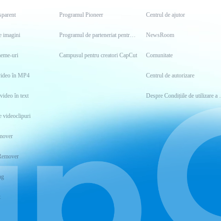
sparent
Programul Pioneer
Centrul de ajutor
e imagini
Programul de parteneriat pentru creatori
NewsRoom
meme-uri
Campusul pentru creatori CapCut
Comunitate
video în MP4
Centrul de autorizare
video în text
Despre Condițiile
 videoclipuri
mover
Remover
ng
t