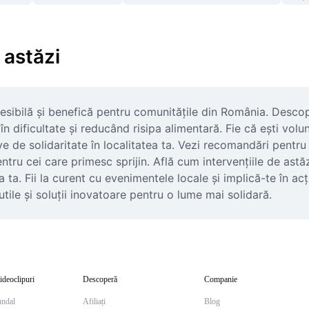
 astăzi
sibilă și benefică pentru comunitățile din România. Descope
n dificultate și reducând risipa alimentară. Fie că ești volu
ative de solidaritate în localitatea ta. Vezi recomandări pen
tru cei care primesc sprijin. Află cum intervențiile de astăzi
a ta. Fii la curent cu evenimentele locale și implică-te în a
ile și soluții inovatoare pentru o lume mai solidară.
ideoclipuri
Descoperă
Companie
undal
Afiliați
Blog