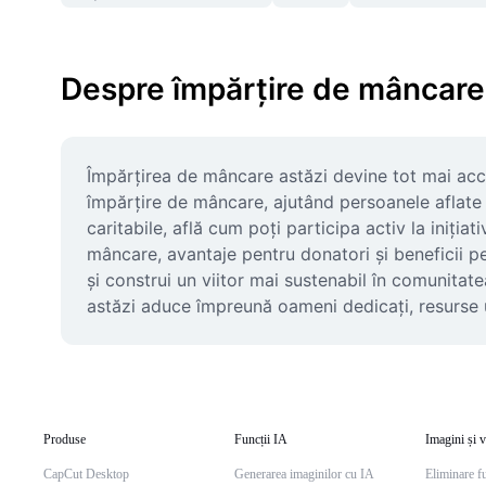
Despre împărțire de mâncare
Împărțirea de mâncare astăzi devine tot mai acce
împărțire de mâncare, ajutând persoanele aflate î
caritabile, află cum poți participa activ la iniți
mâncare, avantaje pentru donatori și beneficii pen
și construi un viitor mai sustenabil în comunitate
astăzi aduce împreună oameni dedicați, resurse ut
Produse
Funcții IA
Imagini și v
CapCut Desktop
Generarea imaginilor cu IA
Eliminare f