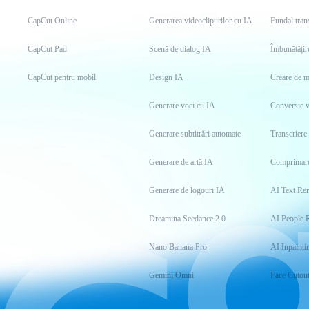
CapCut Online
Generarea videoclipurilor cu IA
Fundal tran
CapCut Pad
Scenă de dialog IA
Îmbunătățir
CapCut pentru mobil
Design IA
Creare de 
Generare voci cu IA
Conversie 
Generare subtitrări automate
Transcriere 
Generare de artă IA
Comprimare
Generare de logouri IA
AI Text Re
Dreamina Seedance 2.0
AI People 
Nano Banana Pro
AI Inpainti
Gemini Omni
Face Cutou