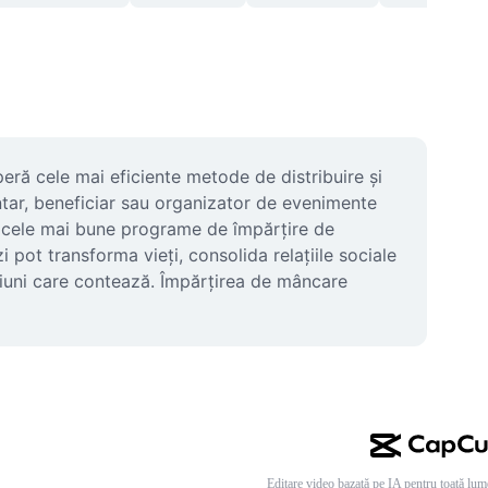
ră cele mai eficiente metode de distribuire și 
ntar, beneficiar sau organizator de evenimente 
tru cele mai bune programe de împărțire de 
 pot transforma vieți, consolida relațiile sociale 
cțiuni care contează. Împărțirea de mâncare 
Editare video bazată pe IA pentru toată lum