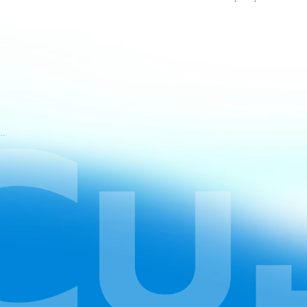
 de utilizare a serviciului CapCut