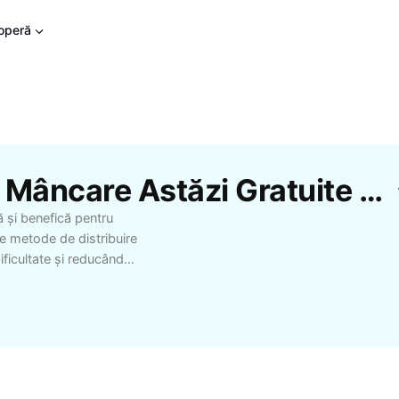
operă
Șabloane Împărțire De Mâncare Astăzi Gratuite De La CapCut
ă și benefică pentru
e metode de distribuire
ificultate și reducând
organizator de
ițiative de solidaritate
une programe de
icii pentru cei care
ansforma vieți, consolida
omunitatea ta. Fii la