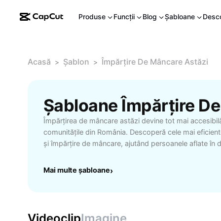
Produse
Funcții
Blog
Șabloane
Desc
Acasă
Șablon
Împărțire De Mâncare Astăzi
>
>
Împărțirea de mâncare astăzi devine tot mai accesibil
comunitățile din România. Descoperă cele mai eficient
și împărțire de mâncare, ajutând persoanele aflate în d
risipa alimentară. Fie că ești voluntar, beneficiar sau 
evenimente caritabile, află cum poți participa activ la in
Mai multe șabloane
›
în localitatea ta. Vezi recomandări pentru cele mai b
împărțire de mâncare, avantaje pentru donatori și benef
primesc sprijin. Află cum intervențiile de astăzi pot tr
relațiile sociale și construi un viitor mai sustenabil în c
Videoclip
Imagine