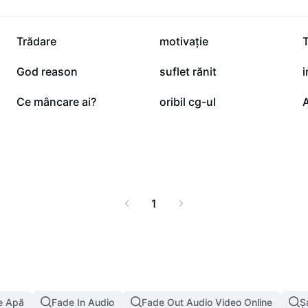
care contează. Împărțirea
rse utile și soluții
2 K
989
Trădare
motivație
378
343
God reason
suflet rănit
i
44
8
Ce mâncare ai?
oribil cg-ul
A
1
e Apă
Fade In Audio
Fade Out Audio Video Online
Ș