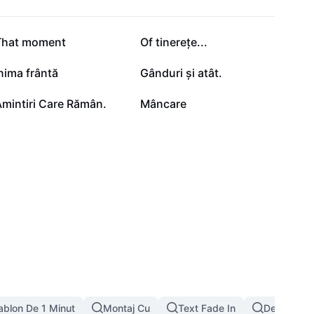
813
672
That moment
Of tinerețe...
262
102
nima frântă
Gânduri și atât.
5
3
mintiri Care Rămân.
Mâncare
ablon De 1 Minut
Montaj Cu
Text Fade In
Desen De 