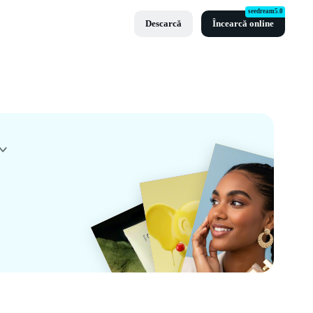
seedream5.0
Descarcă
Încearcă online