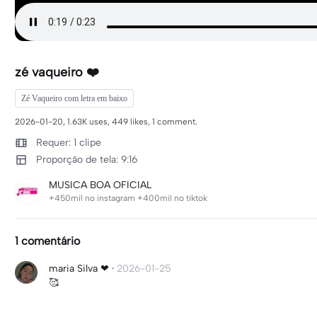
zé vaqueiro ❤️
Zé Vaqueiro com letra em baixo
2026-01-20, 1.63K uses, 449 likes, 1 comment.
Requer: 1 clipe
Proporção de tela: 9:16
MUSICA BOA OFICIAL
+450mil no instagram +400mil no tiktok
1 comentário
maria Silva ❤
·
2026-01-25
🥰