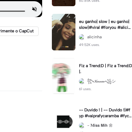
60.85K uses.
eu ganho| slow | eu ganho|
slow|#viral #foryou #alicin
rimente o CapCut
ha #cameralenta #slow
alicinha
49.52K uses.
Fiz a Trend:D | Fiz a Trend:D
|.
꧂𝒦𝒶𝓃𝒶ℯ꧁シ
61 uses.
-- Duvido ! | -- Duvido !|#f
yp #vaiprafycaramba #fyca
pcut #viral
- 𝐌𝗶𝘀𝘀 𝗠𝗶𝗵 🌼