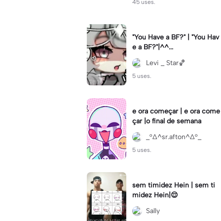
45 uses.
"You Have a BF?" | "You Hav
e a BF?"|^^...
Levi _ Star🏀
5 uses.
e ora começar | e ora come
çar |o final de semana
_°∆^sr.afton^∆°_
5 uses.
sem timidez Hein | sem ti
midez Hein|😌
Sally