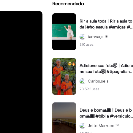
Recomendado
Rir a aula toda | Rir a aula to
da |#hojeaaula #amigas #tr
endtikitok #melhoresamiga
iamvagz ✴︎
s
31K uses.
Adicione sua foto🤯 | Adicio
ne sua foto🤯|#tipografiano
va #status #tipografia
Carlos.seis
73.59K uses.
Deus é bom🙏🏼 | Deus é b
om🙏🏼|#biblia #versiculo
#cristao #agro #tipografia
Jeito Marruco ™️
#fy #fyp