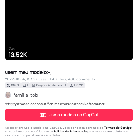
Usos
13.52K
usem meu modelo;-;
2022-10-14, 13.52K uses, 11.41K likes, 480 comments.
00:09
1
Proporção de tela: 1:1
13.52K
família_tobi
#fyyyy#modeloscapcut#anime#naruto#sasuke#sasunaru
Use o modelo no CapCut
Ao tocar em
Use o modelo no CapCut
, você concorda com nossos
Termos de Serviço
e reconhece que você leu nossa
Política de Privacidade
para saber como coletamos,
usamos e compartilhamos seus dados.