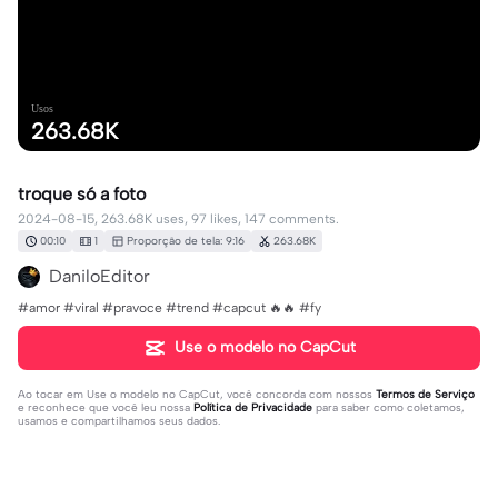
Usos
263.68K
troque só a foto
2024-08-15, 263.68K uses, 97 likes, 147 comments.
00:10
1
Proporção de tela: 9:16
263.68K
DaniloEditor
#amor #viral #pravoce #trend #capcut 🔥🔥 #fy
Use o modelo no CapCut
Ao tocar em
Use o modelo no CapCut
, você concorda com nossos
Termos de Serviço
e reconhece que você leu nossa
Política de Privacidade
para saber como coletamos,
usamos e compartilhamos seus dados.
147 comentários