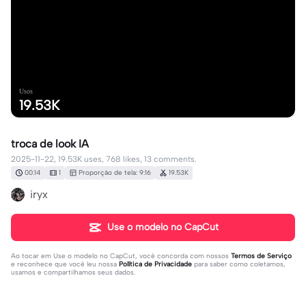
Usos
19.53K
troca de look IA
2025-11-22, 19.53K uses, 768 likes, 13 comments.
00:14
1
Proporção de tela: 9:16
19.53K
iryx
Use o modelo no CapCut
Ao tocar em
Use o modelo no CapCut
, você concorda com nossos
Termos de Serviço
e reconhece que você leu nossa
Política de Privacidade
para saber como coletamos,
usamos e compartilhamos seus dados.