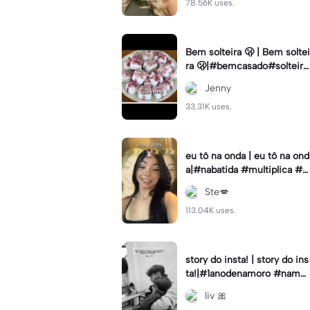
78.56K uses.
Bem solteira 🫢 | Bem soltei
ra 🫢|#bemcasado#solteira
#trendtiktok#i5#viral
Jenny
33.31K uses.
eu tô na onda | eu tô na ond
a|#nabatida #multiplica #e
feitos #efeitoscapcut #vira
Ste💋
lcut
113.04K uses.
story do insta! | story do ins
ta!|#1anodenamoro #namor
o #storynamorados
liv 🎀