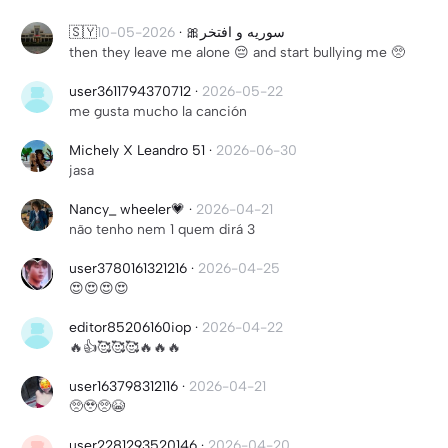
2026-05-10
·
🇸🇾سوريه و افتخر🎀
then they leave me alone 😔 and start bullying me 🥺
user3611794370712
·
2026-05-22
me gusta mucho la canción
Michely X Leandro 51
·
2026-06-30
jasa
Nancy_ wheeler💗
·
2026-04-21
não tenho nem 1 quem dirá 3
user3780161321216
·
2026-04-25
😍😍😍😍
editor85206160iop
·
2026-04-22
🔥👍🥰🥰🥰🔥🔥🔥
user163798312116
·
2026-04-21
🥺🥹🥺😭
user2281293520146
·
2026-04-20