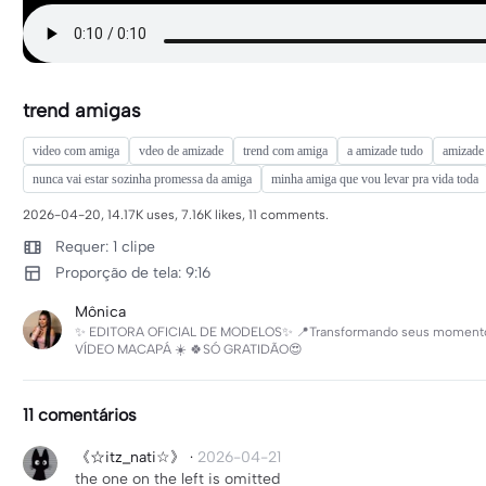
trend amigas
video com amiga
vdeo de amizade
trend com amiga
a amizade tudo
amizade 
nunca vai estar sozinha promessa da amiga
minha amiga que vou levar pra vida toda
2026-04-20, 14.17K uses, 7.16K likes, 11 comments.
Requer: 1 clipe
Proporção de tela: 9:16
Mônica
​✨ EDITORA OFICIAL DE MODELOS✨ 📍Transformando seus momentos
VÍDEO MACAPÁ ☀️ 🍀SÓ GRATIDÃO😍
11 comentários
《☆itz_nati☆》
·
2026-04-21
the one on the left is omitted