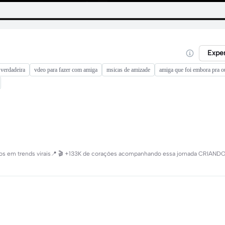
Expe
verdadeira
vdeo para fazer com amiga
msicas de amizade
amiga que foi embora pra o
 em trends virais📍 🎬 +133K de corações acompanhando essa jornada CRIA