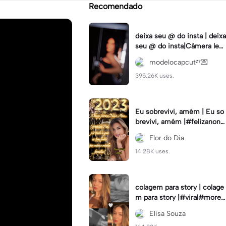
Recomendado
deixa seu @ do insta | deixa
seu @ do insta|Câmera lent
a #fyp #viral #trend #fyp
modelocapcutᶻ⁷💌
ツ⁠
395.26K uses.
Eu sobrevivi, amém | Eu so
brevivi, amém |#felizanono
#feliz2023
Flor do Dia
14.28K uses.
colagem para story | colage
m para story |#viral#moren
a#instastory#colagemdefo
Elisa Souza
tos#insta