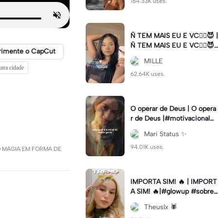
164.33K uses.
Ñ TEM MAIS EU E VC😮‍💨😈 |
Ñ TEM MAIS EU E VC😮‍💨😈|
rimente o CapCut
#naotemmaiseuevc #letras
MILLE
dinamica #slow
utra cidade
62.64K uses.
O operar de Deus | O opera
r de Deus |#motivacional#
deus#cristao#fe#viral
Mari Status ✨️
94.01K uses.
NDO MAGIA EM FORMA DE
IMPORTA SIM! 🔥 | IMPORT
A SIM! 🔥|#glowup #sobre
mim #viralcut #importasi
Theuslx 🕷️
m ✨