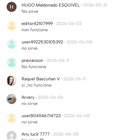
HUGO Maldonado ESQUIVEL
·
2026-05-31
No sirve
editor42107999
·
2026-06-02
non funziona
user4922530105392
·
2026-06-08
no sirve
pravianson
·
2026-06-11
No funciona
Raquel Bascuñan V
·
2026-06-11
si ,no funciona
Arvery
·
2026-06-06
no sirve
user8041146714723
·
2026-06-08
no sirve
Any luck 7777
·
2026-06-05