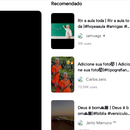
Recomendado
Rir a aula toda | Rir a aula to
da |#hojeaaula #amigas #tr
endtikitok #melhoresamiga
iamvagz ✴︎
s
31K uses.
Adicione sua foto🤯 | Adicio
ne sua foto🤯|#tipografiano
va #status #tipografia
Carlos.seis
73.59K uses.
Deus é bom🙏🏼 | Deus é b
om🙏🏼|#biblia #versiculo
#cristao #agro #tipografia
Jeito Marruco ™️
#fy #fyp