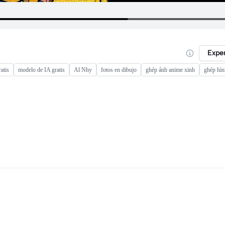
Expe
ratis
modelo de IA gratis
Al Nhy
fotos en dibujo
ghép ảnh anime xinh
ghép hìn