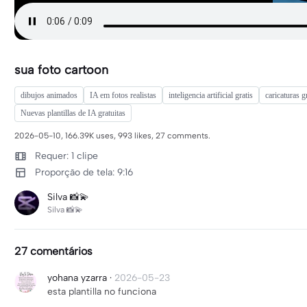
sua foto cartoon
dibujos animados
IA em fotos realistas
inteligencia artificial gratis
caricaturas g
Nuevas plantillas de IA gratuitas
2026-05-10, 166.39K uses, 993 likes, 27 comments.
Requer: 1 clipe
Proporção de tela: 9:16
Silva 📸💫
Silva 📸💫
27 comentários
yohana yzarra
·
2026-05-23
esta plantilla no funciona