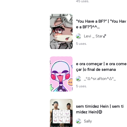
45 uses.
"You Have a BF?" | "You Hav
e a BF?"|^^...
Levi _ Star🏀
5 uses.
e ora começar | e ora come
çar |o final de semana
_°∆^sr.afton^∆°_
5 uses.
sem timidez Hein | sem ti
midez Hein|😌
Sally