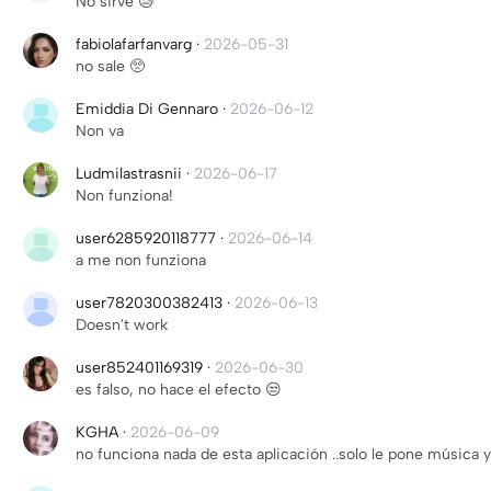
No sirve 😓
fabiolafarfanvarg
·
2026-05-31
no sale 🥺
Emiddia Di Gennaro
·
2026-06-12
Non va
Ludmilastrasnii
·
2026-06-17
Non funziona!
user6285920118777
·
2026-06-14
a me non funziona
user7820300382413
·
2026-06-13
Doesn't work
user852401169319
·
2026-06-30
es falso, no hace el efecto 😒
KGHA
·
2026-06-09
no funciona nada de esta aplicación ..solo le pone música y