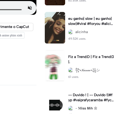
60.85K uses.
eu ganho| slow | eu ganho|
slow|#viral #foryou #alicin
rimente o CapCut
ha #cameralenta #slow
alicinha
h anime phim xinh
49.52K uses.
Fiz a Trend:D | Fiz a Trend:D
|.
꧂𝒦𝒶𝓃𝒶ℯ꧁シ
61 uses.
-- Duvido ! | -- Duvido !|#f
yp #vaiprafycaramba #fyca
pcut #viral
- 𝐌𝗶𝘀𝘀 𝗠𝗶𝗵 🌼