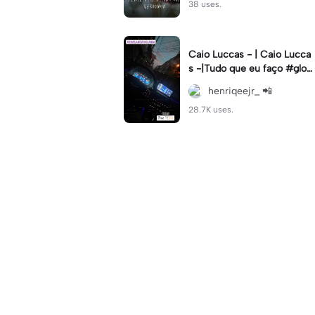
38 uses.
Caio Luccas - | Caio Lucca
s -|Tudo que eu faço #glow
up#caioluccas#tipografia#l
henriqeejr_ 📲
yrics
28.7K uses.