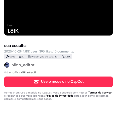
Usos
1.81K
sua escolha
2025-10-29, 1.81K uses, 395 likes, 10 comments.
00:16
17
Proporção de tela: 3:4
1.81K
nildo_editor
#trend#viral#fy#edit
Use o modelo no CapCut
Ao tocar em
Use o modelo no CapCut
, você concorda com nossos
Termos de Serviço
e reconhece que você leu nossa
Política de Privacidade
para saber como coletamos,
usamos e compartilhamos seus dados.
10 comentários