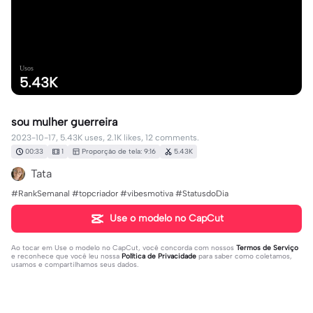
Usos
5.43K
sou mulher guerreira
2023-10-17, 5.43K uses, 2.1K likes, 12 comments.
00:33
1
Proporção de tela: 9:16
5.43K
Tata
#RankSemanal #topcriador #vibesmotiva #StatusdoDia
Use o modelo no CapCut
Ao tocar em
Use o modelo no CapCut
, você concorda com nossos
Termos de Serviço
e reconhece que você leu nossa
Política de Privacidade
para saber como coletamos,
usamos e compartilhamos seus dados.
12 comentários