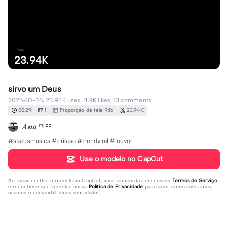
Usos
23.94K
sirvo um Deus
2025-10-05, 23.94K uses, 4.9K likes, 13 comments.
00:29
1
Proporção de tela: 9:16
23.94K
𝑨𝒏𝒂 ᵐʲ🎀
#statusmusica #cristao #trendviral #louvor
Use o modelo no CapCut
Ao tocar em
Use o modelo no CapCut
, você concorda com nossos
Termos de Serviço
e reconhece que você leu nossa
Política de Privacidade
para saber como coletamos,
usamos e compartilhamos seus dados.
13 comentários