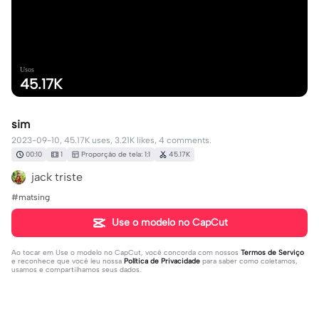
Usos
45.17K
sim
2023-09-10, 45.17K uses, 3.21K likes, 4 comments.
00:10
1
Proporção de tela: 1:1
45.17K
jack triste
#matsing
Use o modelo no CapCut
Ao tocar em
Use o modelo no CapCut
, você concorda com nossos
Termos de Serviço
e reconhece que você leu nossa
Política de Privacidade
para saber como coletamos,
usamos e compartilhamos seus dados.
4 comentários