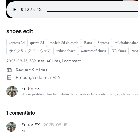
shoes edit
sapatos 3d
quarto 3d
modelo 3d de corda
Botas
Sapatos
milefashionsho
サイクリング アイウェア
indoor shoes
waterproof shoes
DB shoes
zap
2025-08-15, 539 uses, 40 likes, 1 comment.
Requer: 9 clipes
Proporção de tela: 9:16
Editor FX
High-quality video templates for creators & brands. Daily updates. Easy
1 comentário
Editor FX
·
2025-08-15
☺️