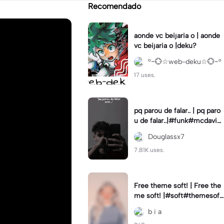
Recomendado
aonde vc beijaria o | aonde
vc beijaria o |deku?
°~💮☆web-deku☆💮~°
17 uses.
pq parou de falar.. | pq paro
u de falar..|#funk#mcdavi#
indireta#fyp
Douglassx7
7.81K uses.
Free theme soft! | Free the
me soft! |#soft#themesoft
#freethemesoft#softcolori
b i a
ng