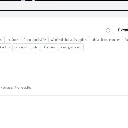
Expe
es
ua shoes
9 foot pool table
wholesale billiard supplies
adidas boksschoenen
b
atos DB
products for sale
Bắn cung
khoe giày khen
 to use. Pro results.