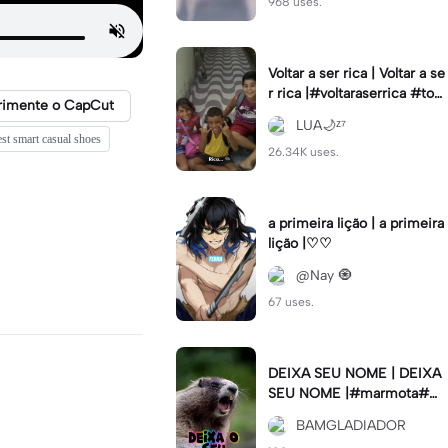
968 uses.
Voltar a ser rica | Voltar a se
r rica |#voltaraserrica #top
rimente o CapCut
criador #viral
LUA🌙ᶻ⁷
est smart casual shoes
26.34K uses.
a primeira lição | a primeira
lição |♡♡
@Nay 🧿
67 uses.
DEIXA SEU NOME | DEIXA
SEU NOME |#marmota#m
eme#viral#
BAMGLADIADOR