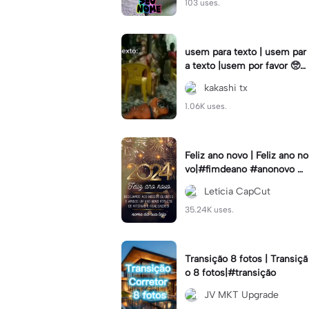
103 uses.
usem para texto | usem par
a texto |usem por favor 🥺#
fy#viral#usem#textoeditav
kakashi tx
el#anime
1.06K uses.
Feliz ano novo | Feliz ano no
vo|#fimdeano #anonovo #
statusdodia #loja #topcriad
Letícia CapCut
or
35.24K uses.
Transição 8 fotos | Transiçã
o 8 fotos|#transição
JV MKT Upgrade